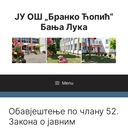
Skip
to
ЈУ ОШ „Бранко Ћопић“
content
Бања Лука
Menu
Обавјештење по члану 52.
Закона о јавним