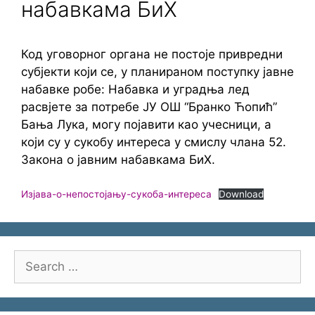
набавкама БиХ
Код уговорног органа не постоје привредни
субјекти који се, у планираном поступку јавне
набавке робе: Набавка и уградња лед
расвјете за потребе ЈУ ОШ “Бранко Ћопић”
Бања Лука, могу појавити као учесници, а
који су у сукобу интереса у смислу члана 52.
Закона о јавним набавкама БиХ.
Изјава-о-непостојању-сукоба-интереса
Download
Search
for: