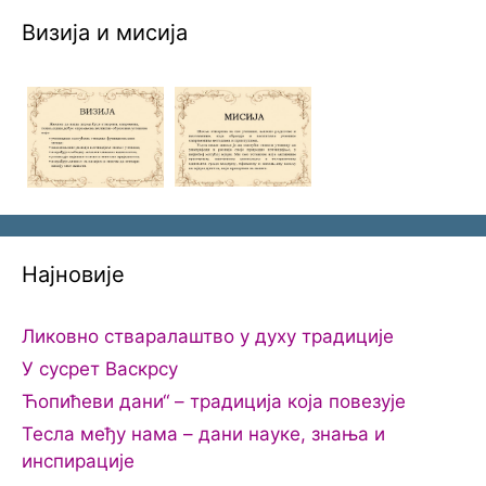
Визија и мисија
Најновије
Ликовно стваралаштво у духу традиције
У сусрет Васкрсу
Ћопићеви дани“ – традиција која повезује
Тесла међу нама – дани науке, знања и
инспирације