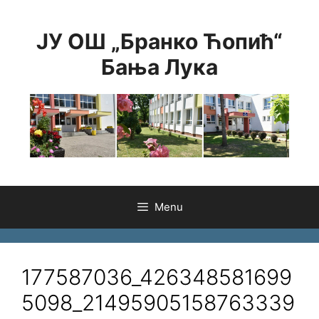
Skip
to
ЈУ ОШ „Бранко Ћопић“
content
Бања Лука
Menu
177587036_426348581699
5098_21495905158763339