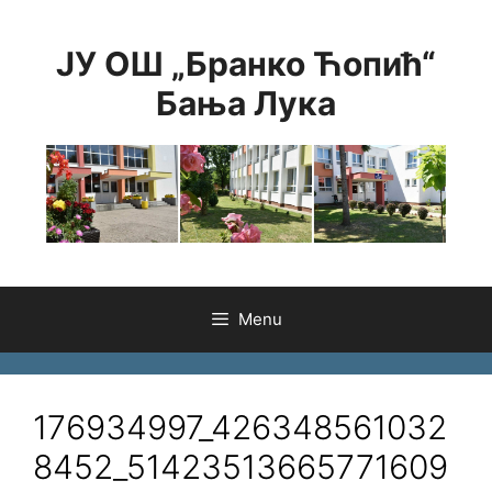
Skip
to
ЈУ ОШ „Бранко Ћопић“
content
Бања Лука
Menu
176934997_426348561032
8452_51423513665771609