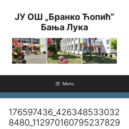
Skip
to
ЈУ ОШ „Бранко Ћопић“
content
Бања Лука
Menu
176597436_426348533032
8480_112970160795237829