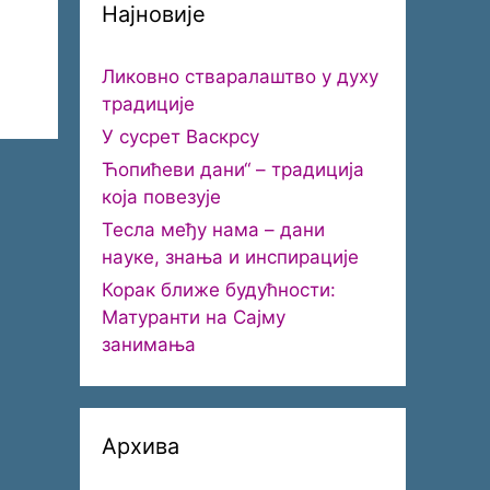
Најновије
Ликовно стваралаштво у духу
традиције
У сусрет Васкрсу
Ћопићеви дани“ – традиција
која повезује
Тесла међу нама – дани
науке, знања и инспирације
Корак ближе будућности:
Матуранти на Сајму
занимања
Архива