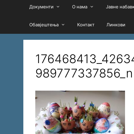
Документи
О нама
Јавне набав
Обавјештења
Контакт
Линкови
176468413_4263
989777337856_n