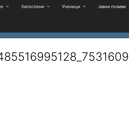
ке
Запослени
Ученици
Јавни позиви
485516995128_7531609