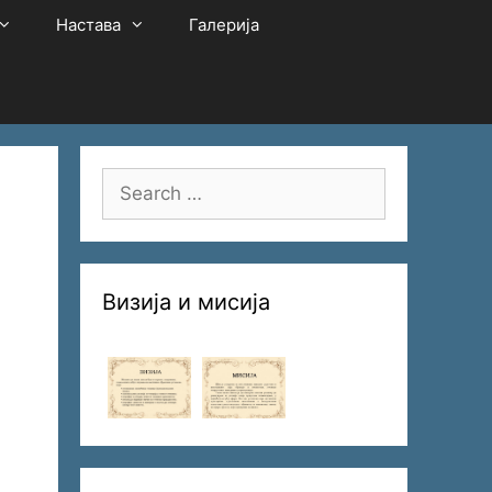
Настава
Галерија
Search
for:
Визија и мисија