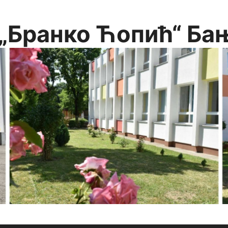
„Бранко Ћопић“ Ба