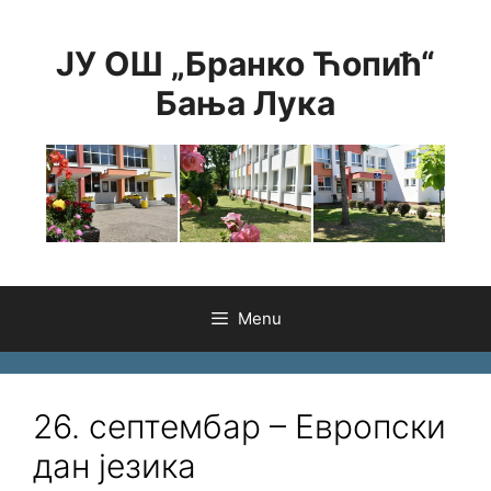
Skip
to
ЈУ ОШ „Бранко Ћопић“
content
Бања Лука
Menu
26. септембар – Европски
дан језика