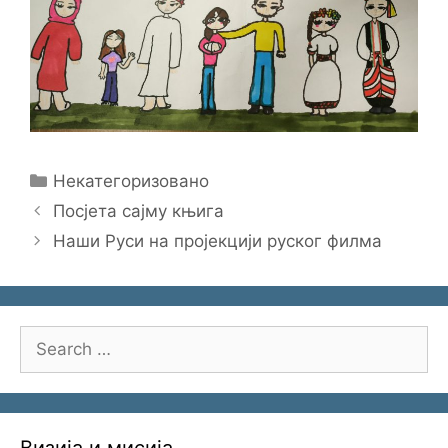
Categories
Некатегоризовано
Посјета сајму књига
Наши Руси на пројекцији руског филма
Search
for: