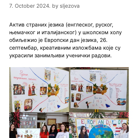
7. October 2024.
by
sljezova
Актив страних језика (енглеског, руског,
њемачког и италијанског) у школском холу
обиљежио је Европски дан језика, 26.
септембар, креативним изложбама које су
украсили занимљиви ученички радови.