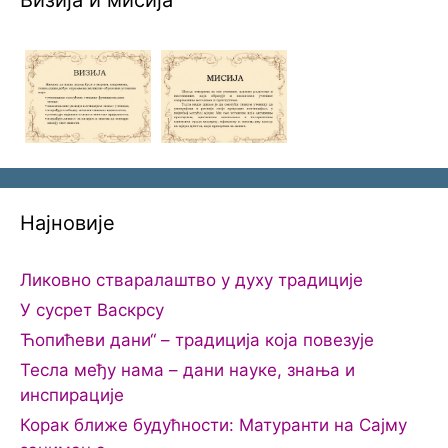
Визија и мисија
Најновије
Ликовно стваралаштво у духу традиције
У сусрет Васкрсу
Ћопићеви дани“ – традиција која повезује
Тесла међу нама – дани науке, знања и
инспирације
Корак ближе будућности: Матуранти на Сајму