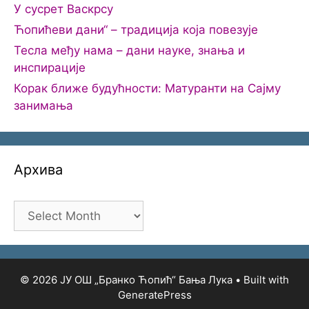
У сусрет Васкрсу
Ћопићеви дани“ – традиција која повезује
Тесла међу нама – дани науке, знања и
инспирације
Корак ближе будућности: Матуранти на Сајму
занимања
Архива
Архива
© 2026 ЈУ ОШ „Бранко Ћопић“ Бања Лука
• Built with
GeneratePress