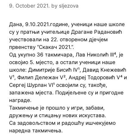
9. October 2021.
by
sljezova
Дана, 9.10.2021.године, ученици наше школе
су у пратњи учитељице Драгане Радановић
учествовали на 22. отвореном дјечјем
првенству “Скакач 2021.”.
Од укупно 36 такмичара, Лав Николић lll⁴, је
освојио 5. мјесто, а остали ученици наше
школе: Димитрије Бисић IV¹, Давид Кнежевић
V¹, Филип Дележан V², Андреј Тодоровић V⁴ и
Сергеј Шурлан VI¹ освојили су, такође,
запажена мјеста. Подијељене су и пригодне
награде.
Такмичење је прошло у игри, забави,
дружењу и стицању нових искустава.
Са задовољством и радошћу ишчекујемо
наредна такмичења.