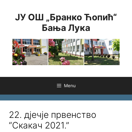
Skip
to
ЈУ ОШ „Бранко Ћопић“
content
Бања Лука
Menu
22. дјечје првенство
“Скакач 2021.”