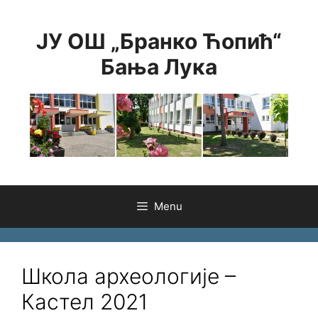
Skip
to
ЈУ ОШ „Бранко Ћопић“
content
Бања Лука
Menu
Школа археологије –
Кастел 2021