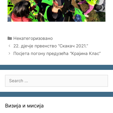
Categories
Некатегоризовано
22. дјечје првенство “Скакач 2021.”
Посјета погону предузећа “Крајина Клас”
Search
for:
Визија и мисија