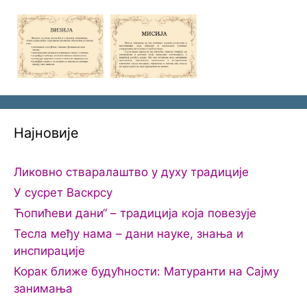
Најновије
Ликовно стваралаштво у духу традиције
У сусрет Васкрсу
Ћопићеви дани“ – традиција која повезује
Тесла међу нама – дани науке, знања и
инспирације
Корак ближе будућности: Матуранти на Сајму
занимања