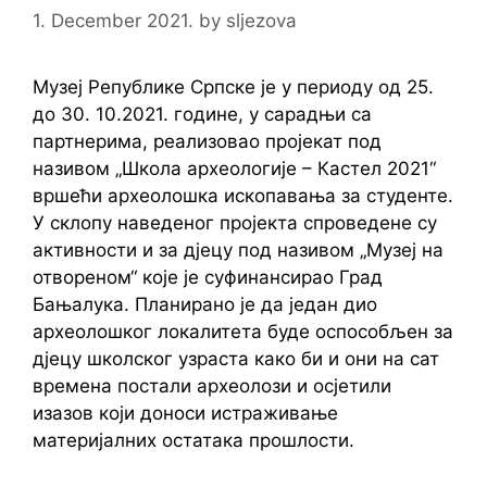
1. December 2021.
by
sljezova
Музеј Републике Српске је у периоду од 25.
до 30. 10.2021. године, у сарадњи са
партнерима, реализовао пројекат под
називом „Школа археологије – Кастел 2021“
вршећи археолошка ископавања за студенте.
У склопу наведеног пројекта спроведене су
активности и за дјецу под називом „Музеј на
отвореном“ које је суфинансирао Град
Бањалука. Планирано је да један дио
археолошког локалитета буде оспособљен за
дјецу школског узраста како би и они на сат
времена постали археолози и осјетили
изазов који доноси истраживање
материјалних остатака прошлости.