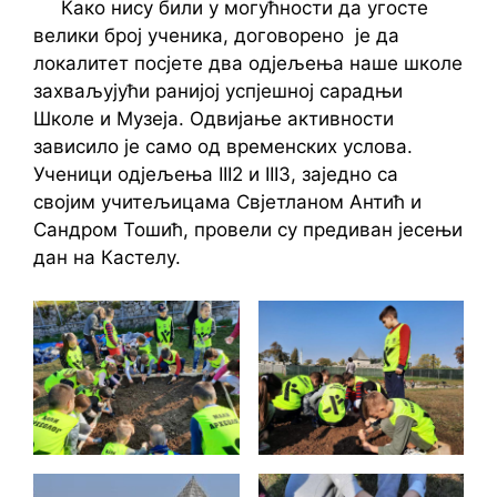
Како нису били у могућности да угосте
велики број ученика, договорено је да
локалитет посјете два одјељења наше школе
захваљујући ранијој успјешној сарадњи
Школе и Музеја. Одвијање активности
зависило је само од временских услова.
Ученици одјељења III2 и III3, заједно са
својим учитељицама Свјетланом Антић и
Сандром Тошић, провели су предиван јесењи
дан на Кастелу.