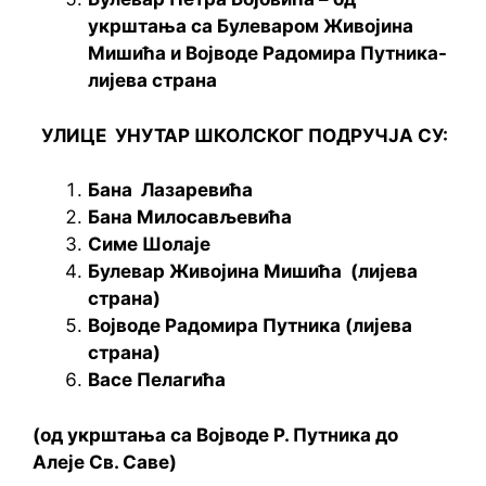
укрштања са Булеваром Живојина
Мишића и Војводе Радомира Путника-
лијева страна
УЛИЦЕ УНУТАР ШКОЛСКОГ ПОДРУЧЈА СУ
:
Бана Лазаревића
Бана Милосављевића
Симе Шолаје
Булевар Живојина Мишића (лијева
страна)
Војводе Радомира Путника (лијева
страна)
Васе Пелагића
(од укрштања са Војводе Р. Путника до
Алеје Св. Саве)