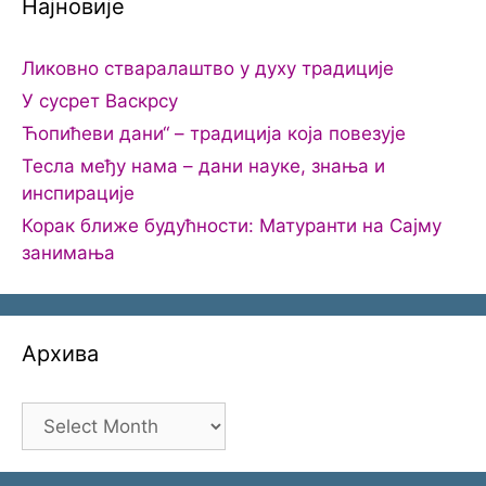
Најновије
Ликовно стваралаштво у духу традиције
У сусрет Васкрсу
Ћопићеви дани“ – традиција која повезује
Тесла међу нама – дани науке, знања и
инспирације
Корак ближе будућности: Матуранти на Сајму
занимања
Архива
Архива