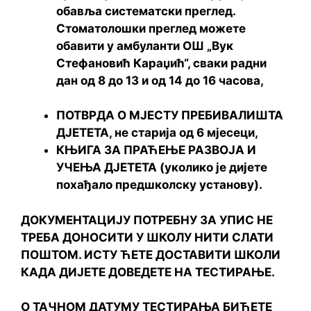
обавља систематски преглед.
Стоматолошки преглед можете
обавити у амбуланти ОШ „Вук
Стефановић Караџић“, сваки радни
дан од 8 до 13 и од 14 до 16 часова,
ПОТВРДА О МЈЕСТУ ПРЕБИВАЛИШТА
ДЈЕТЕТА, не старија од 6 мјесеци,
КЊИГА ЗА ПРАЋЕЊЕ РАЗВОЈА И
УЧЕЊА ДЈЕТЕТА (уколико је дијете
похађало предшколску установу).
ДОКУМЕНТАЦИЈУ ПОТРЕБНУ ЗА УПИС НЕ
ТРЕБА ДОНОСИТИ У ШКОЛУ НИТИ СЛАТИ
ПОШТОМ. ИСТУ ЋЕТЕ ДОСТАВИТИ ШКОЛИ
КАДА ДИЈЕТЕ ДОВЕДЕТЕ НА ТЕСТИРАЊЕ.
О ТАЧНОМ ДАТУМУ ТЕСТИРАЊА БИЋЕТЕ