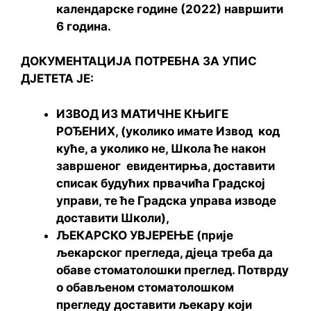
календарске године (2022) навршити
6 година.
ДОКУМЕНТАЦИЈА ПОТРЕБНА ЗА УПИС
ДЈЕТЕТА ЈЕ:
ИЗВОД ИЗ МАТИЧНЕ КЊИГЕ
РОЂЕНИХ, (уколико имате Извод код
куће, а уколико не, Школа ће након
завршеног евидентирња, доставити
списак будућих првачића Градској
управи, те ће Градска управа изводе
доставити Школи),
ЉЕКАРСКО УВЈЕРЕЊЕ (прије
љекарског прегледа, дјеца треба да
обаве стоматолошки преглед. Потврду
о обављеном стоматолошком
прегледу доставити љекару који