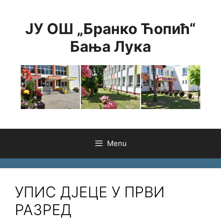
Skip
to
ЈУ ОШ „Бранко Ћопић“
content
Бања Лука
Menu
УПИС ДЈЕЦЕ У ПРВИ
РАЗРЕД