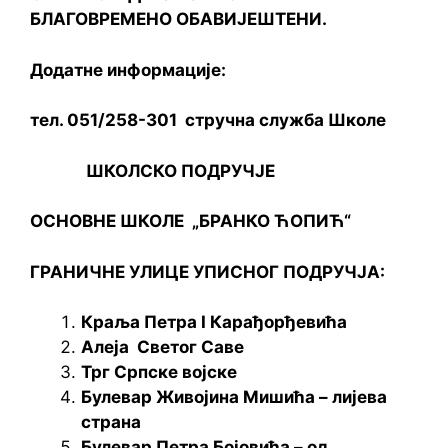
БЛАГОВРЕМЕНО ОБАВИЈЕШТЕНИ.
Додатне информације:
тел. 051/258-301 стручна служба Школе
ШКОЛСКО ПОДРУЧЈЕ
ОСНОВНЕ ШКОЛЕ „БРАНКО ЋОПИЋ“
ГРАНИЧНЕ УЛИЦЕ УПИСНОГ ПОДРУЧЈА
:
Краља Петра I Карађорђевића
Aлеја Светог Саве
Трг Српске војске
Булевар Живојина Мишића – лијева
страна
Булевар Петра Бојовића – од