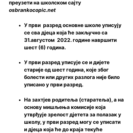
преузети на школском сајту
osbrankocopic.net
У први разред основне школе уписују
се сва дјеца која ће закључно са
31.августом 2022. године навршити
шест (6) година.
У први разред уписује се и дијете
старије од шест година, које због
болести или других разлога није било
уписано у први разред.
На захтјев родитеља (старатеља), а на
основу мишљења комисије која
утврђује зрелост дјетета за полазак у
школу, у први разред могу се уписати
и дјеца која ће до краја текуће