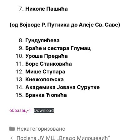
Николе Пашића
(од Војводе Р. Путника до Алеје Св. Саве)
Гундулићева
Браће и сестара Глумац
Уроша Предића
Боре Станковића
Мише Ступара
Кнежопољска
Академика Јована Сурутке
Бранка Ћопића
образац-1
Download
Categories
Некатегоризовано
Посјета ЈУ МШ „Bладо Милошевић”