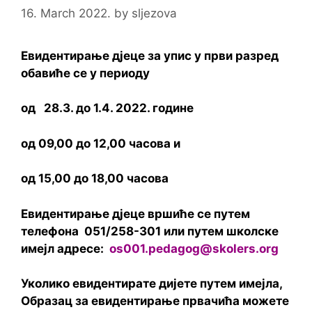
16. March 2022.
by
sljezova
Евидентирање дјеце за упис у први разред
обавиће се у периоду
од
28.3.
до
1.4. 2022
. године
од 09,00 до 12,00 часова и
од 15,00 до 18,00 часова
Евидентирање дјеце вршиће се путем
телефона
051/258-301
или путем школске
имејл адресе:
os001.pedagog@skolers.org
Уколико евидентирате дијете путем имејла,
Образац за евидентирање првачића можете