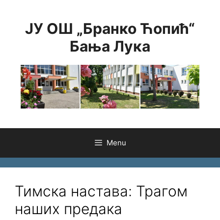
Skip
to
ЈУ ОШ „Бранко Ћопић“
content
Бања Лука
Menu
Тимска настава: Трагом
наших предака