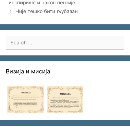
инспирише и након пензије
Није тешко бити љубазан
Search
for:
Визија и мисија