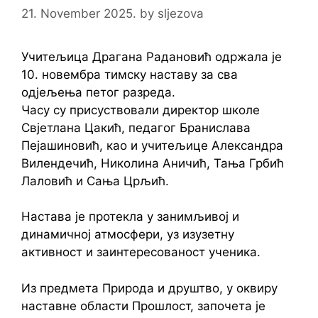
21. November 2025.
by
sljezova
Учитељица Драгана Радановић одржала је
10. новембра тимску наставу за сва
одјељења петог разреда.
Часу су присуствовали директор школе
Свјетлана Цакић, педагог Бранислава
Пејашиновић, као и учитељице Александра
Вилендечић, Николина Аничић, Тања Грбић
Лаловић и Сања Црљић.
Настава је протекла у занимљивој и
динамичној атмосфери, уз изузетну
активност и заинтересованост ученика.
Из предмета Природа и друштво, у оквиру
наставне области Прошлост, започета је