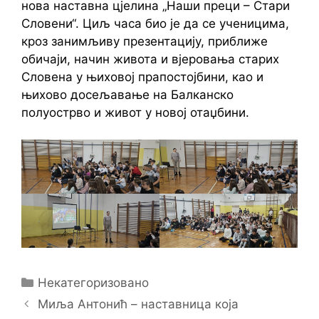
нова наставна цјелина „Наши преци – Стари
Словени“. Циљ часа био је да се ученицима,
кроз занимљиву презентацију, приближе
обичаји, начин живота и вјеровања старих
Словена у њиховој прапостојбини, као и
њихово досељавање на Балканско
полуострво и живот у новој отаџбини.
Categories
Некатегоризовано
Миља Антонић – наставница која