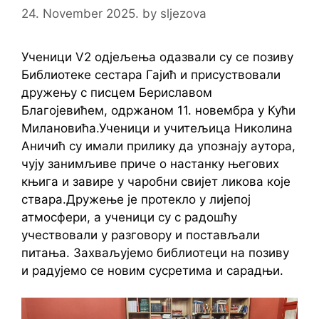
24. November 2025.
by
sljezova
Ученици V2 одјељења одазвали су се позиву
Библиотеке сестара Гајић и присуствовали
дружењу с писцем Бериславом
Благојевићем, одржаном 11. новембра у Кући
Милановића.Ученици и учитељица Николина
Аничић су имали прилику да упознају аутора,
чују занимљиве приче о настанку његових
књига и завире у чаробни свијет ликова које
ствара.Дружење је протекло у лијепој
атмосфери, а ученици су с радошћу
учествовали у разговору и постављали
питања. Захваљујемо библиотеци на позиву
и радујемо се новим сусретима и сарадњи.