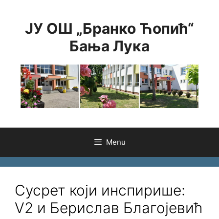
Skip
to
ЈУ ОШ „Бранко Ћопић“
content
Бања Лука
Menu
Сусрет који инспирише:
V2 и Берислав Благојевић