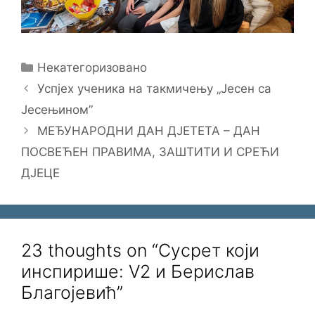
Categories
Некатегоризовано
Успјех ученика на такмичењу „Јесен са
Јесењином”
МЕЂУНАРОДНИ ДАН ДЈЕТЕТА – ДАН
ПОСВЕЋЕН ПРАВИМА, ЗАШТИТИ И СРЕЋИ
ДЈЕЦЕ
23 thoughts on “Сусрет који
инспирише: V2 и Берислав
Благојевић”