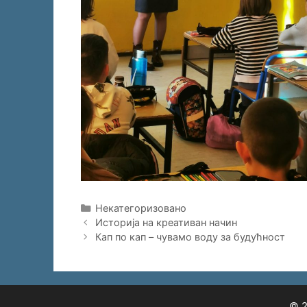
Categories
Некатегоризовано
Историја на креативан начин
Кап по кап – чувамо воду за будућност
© 2