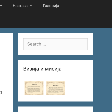
Настава
Галерија
Search
for:
Визија и мисија
з