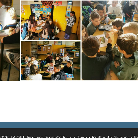
026 ЈУ ОШ „Бранко Ћопић“ Бања Лука
• Built with
GenerateP