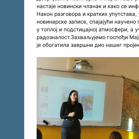
настаје новински чланак и како се инф
Након разговора и кратких упутстава,
новинарске записе, спајајући научено
у топлој и подстицајној атмосфери, а
радозналост.Захваљујемо госпођи Мај
је обогатила завршни дио нашег прој