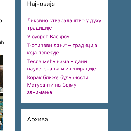
Најновије
Ликовно стваралаштво у духу
о
традиције
У сусрет Васкрсу
ић
Ћопићеви дани“ – традиција
која повезује
Тесла међу нама – дани
науке, знања и инспирације
Корак ближе будућности:
Матуранти на Сајму
занимања
Архива