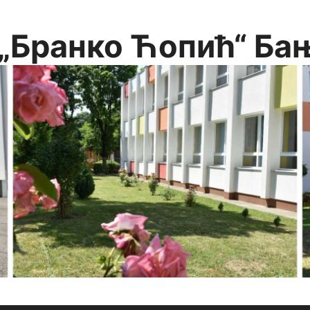
„Бранко Ћопић“ Ба