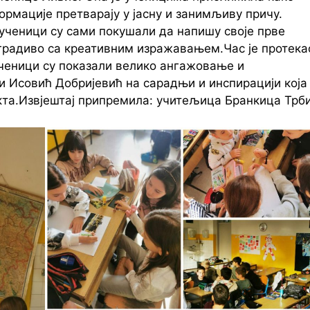
ормације претварају у јасну и занимљиву причу.
 ученици су сами покушали да напишу своје прве
 градиво са креативним изражавањем.Час је протека
 ученици су показали велико ангажовање и
и Исовић Добријевић на сарадњи и инспирацији која
екта.Извјештај припремила: учитељица Бранкица Трб