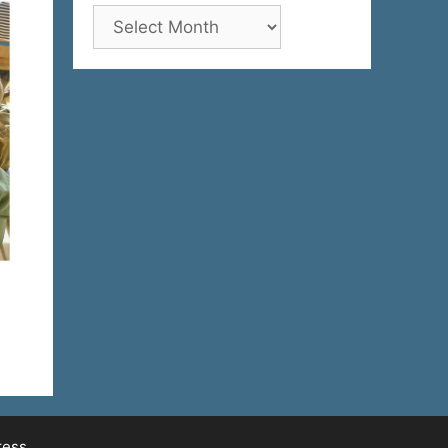
Архива
ress