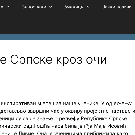
ке
Запослени
Ученици
Јавни позиви
е Српске кроз очи
 инспиративан мјесец за наше ученике. У одјељењу
редстављао завршни час у оквиру пројектне наставе и
ченици су своје знање о рељефу Републике Српске
винарски рад.Гошћа часа била је гђа Маја Исовић
ученице Ливие. Она је ученицима приближила како