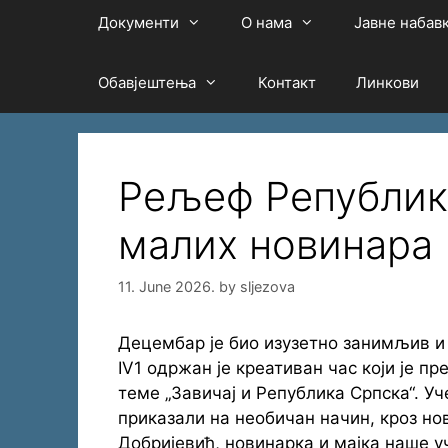
Документи
О нама
Јавне набав
Обавјештења
Контакт
Линкови
Рељеф Републик
малих новинара
11. June 2026.
by
sljezova
Децембар је био изузетно занимљив и
IV1 одржан је креативан час који је п
теме „Завичај и Република Српска“. У
приказали на необичан начин, кроз но
Добријевић, новинарка и мајка наше 