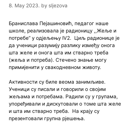
8. May 2023.
by
sljezova
Бранислава Пејашиновић, педагог наше
школе, реализовала је радионицу ,,Жеље и
потребе” у одјељењу IV2. Циљ радионице је
да ученици разумију разлику између онога
шта желе и онога шта им стварно треба
(жеља и потреба). Стечено знање могу
примијенити у свакодневном животу.
Активности су биле веома занимљиве.
Ученици су писали и говорили о својим
жељама и потребама. Радили су у групама,
упоређивали и дискутовали о томе шта желе
и шта им стварно треба. На крају су
презентовали групна рјешења.