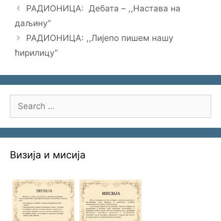
РАДИОНИЦА: Дебата – ,,Настава на
даљину”
РАДИОНИЦА: ,,Лијепо пишем нашу
ћирилицу”
Search
for:
Визија и мисија