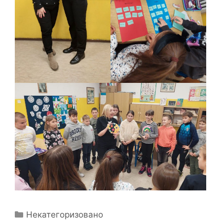
Categories
Некатегоризовано