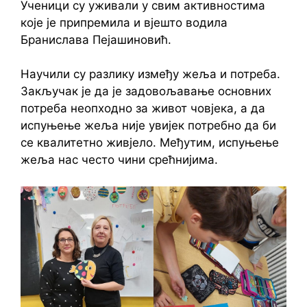
Ученици су уживали у свим активностима
које је припремила и вјешто водила
Бранислава Пејашиновић.
Научили су разлику између жеља и потреба.
Закључак је да је задовољавање основних
потреба неопходно за живот човјека, а да
испуњење жеља није увијек потребно да би
се квалитетно живјело. Међутим, испуњење
жеља нас често чини срећнијима.