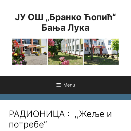
Skip
to
ЈУ ОШ „Бранко Ћопић“
content
Бања Лука
Menu
РАДИОНИЦА : ,,Жеље и
потребе”