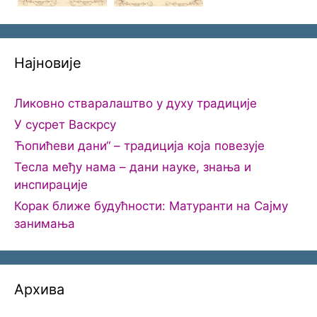
Најновије
Ликовно стваралаштво у духу традиције
У сусрет Васкрсу
Ћопићеви дани“ – традиција која повезује
Тесла међу нама – дани науке, знања и
инспирације
Корак ближе будућности: Матуранти на Сајму
занимања
Архива