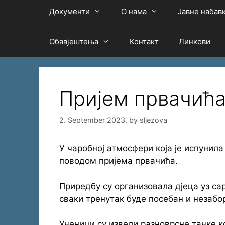
Документи
О нама
Јавне набав
Обавјештења
Контакт
Линкови
Пријем првачић
2. September 2023.
by
sljezova
У чаробној атмосфери која је испунил
поводом пријема првачића.
Приредбу су организовала дјеца уз са
сваки тренутак буде посебан и незабор
Ученици су извели разноврсне тачке ко