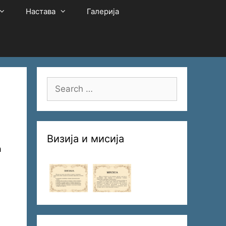
Настава
Галерија
Search
for:
Визија и мисија
а