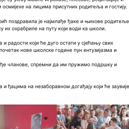
 осмијехе на лицима присутних родитеља и гостију.
ић поздравила је најмлађе ђаке и њихове родитеље
у их охрабриле на путу који води ка школи.
 и радости који ће дуго остати у сјећању свих
 почетак нове школске године пун ентузијазма и
ађе чланове, спремни да им пружимо подршку и
и ђацима на незаборавном догађају који ће заувиј