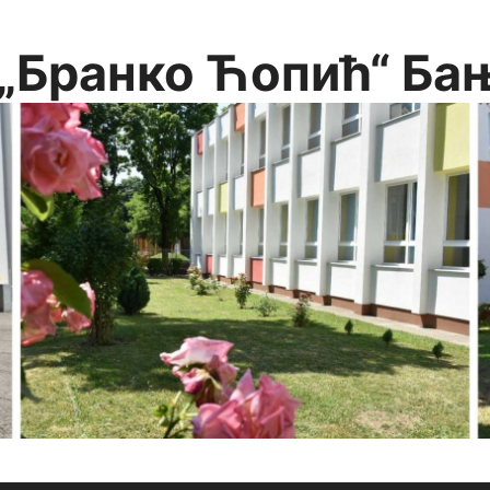
„Бранко Ћопић“ Ба