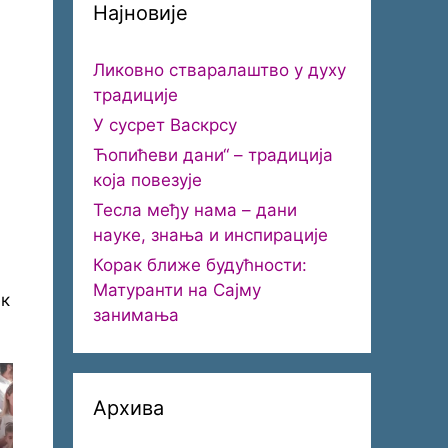
Најновије
Ликовно стваралаштво у духу
традиције
У сусрет Васкрсу
Ћопићеви дани“ – традиција
која повезује
Тесла међу нама – дани
науке, знања и инспирације
Корак ближе будућности:
Матуранти на Сајму
ек
занимања
Архива