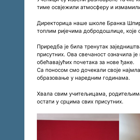
тиме освјежили атмосферу и измамили
Директорица наше школе Бранка Шпир
топлим ријечима добродошлице, које с
Приредба је била тренутак заједништва
присутних. Ова свечаност означила је
обећавајућих почетака за нове ђаке.
Са поносом смо дочекали своје најмл
образовање у наредним годинама.
Хвала свим учитељицама, родитељима 
остати у срцима свих присутних.