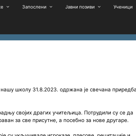
ке
Запослени
Јавни позиви
Ученици
а
а нашу школу 31.8.2023. одржана је свечана приредб
радњу својих драгих учитељица. Потрудили су се да
аван за све присутне, а посебно за нове другаре.
је су укључивале игроказе, плесове, рецитације и