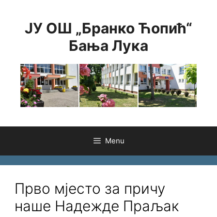
Skip
to
ЈУ ОШ „Бранко Ћопић“
content
Бања Лука
Menu
Прво мјесто за причу
наше Надежде Праљак