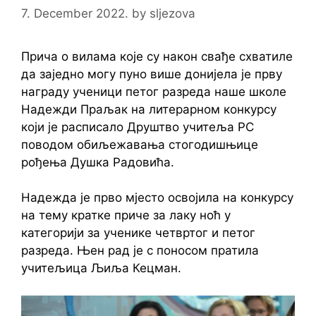
7. December 2022.
by
sljezova
Прича о вилама које су након свађе схватиле
да заједно могу пуно више донијела је прву
награду ученици петог разреда наше школе
Надежди Праљак на литерарном конкурсу
који је расписало Друштво учитеља РС
поводом обиљежавања стогодишњице
рођења Душка Радовића.
Надежда је прво мјесто освојила на конкурсу
на тему кратке приче за лаку ноћ у
категорији за ученике четвртог и петог
разреда. Њен рад је с поносом пратила
учитељица Љиља Кецман.