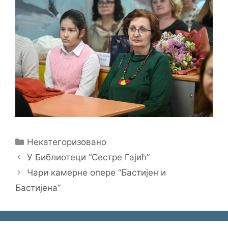
Categories
Некатегоризовано
У Библиотеци “Сестре Гајић”
Чари камерне опере “Бастијен и
Бастијена”