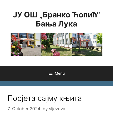
Skip
to
ЈУ ОШ „Бранко Ћопић“
content
Бања Лука
Menu
Посјета сајму књига
7. October 2024.
by
sljezova