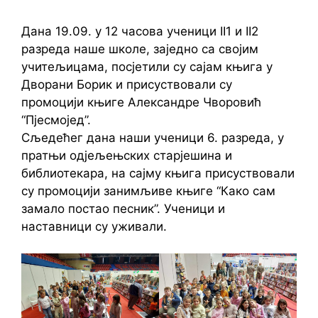
Дана 19.09. у 12 часова ученици II1 и II2
разреда наше школе, заједно са својим
учитељицама, посјетили су сајам књига у
Дворани Борик и присуствовали су
промоцији књиге Александре Чворовић
“Пјесмојед”.
Сљедећег дана наши ученици 6. разреда, у
пратњи одјељењских старјешина и
библиотекара, на сајму књига присуствовали
су промоцији занимљиве књиге “Како сам
замало постао песник”. Ученици и
наставници су уживали.