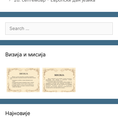
26. септембар – Европски дан језика
Search
for:
Визија и мисија
Најновије