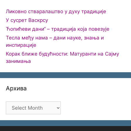
Ликовно стваралаштво у духу традиције
У сусрет Васкрсу
Ћопићеви дани“ – традиција која повезује
Тесла међу нама – дани науке, знања и
инспирације
Корак ближе будућности: Матуранти на Сајму
занимања
Архива
Архива