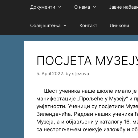
Документи
О нама
Јавне набав
Обавјештења
Контакт
Линкови
ПОСЈЕТА МУЗЕЈ
5. April 2022.
by
sljezova
Шест ученика наше школе имало је п
манифестације „Прољеће у Музеју“ и п
умјетности. Ученици су посјетили Муз
Вилендечића. Радови наших ученика ћ
Музеја, а и објављени у каталогу 16. м
са нестрпљењем очекује изложбу и об