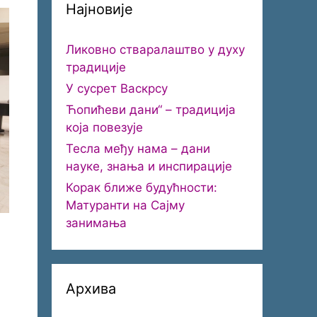
Најновије
Ликовно стваралаштво у духу
традиције
У сусрет Васкрсу
Ћопићеви дани“ – традиција
која повезује
Тесла међу нама – дани
науке, знања и инспирације
Корак ближе будућности:
Матуранти на Сајму
занимања
Архива