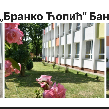
„Бранко Ћопић“ Ба