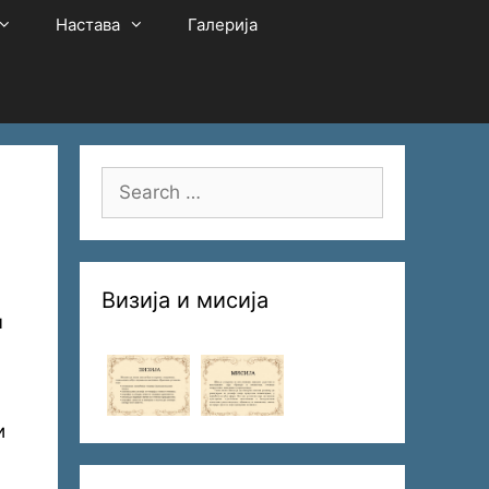
Настава
Галерија
Search
for:
Визија и мисија
м
и