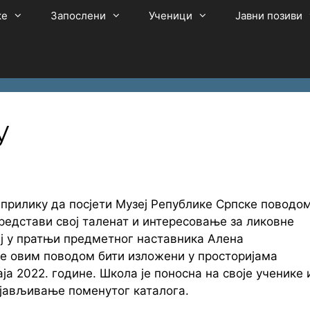
ке
Запослени
Ученици
Јавни позиви
У
рилику да посјети Музеј Републике Српске поводо
редстави свој таленат и интересовање за ликовне
еј у пратњи предметног наставника Алена
е овим поводом бити изложени у просторијама
аја 2022. године. Школа је поносна на своје ученике 
јављивање поменутог каталога.