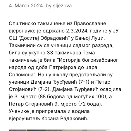
4. March 2024.
by
sljezova
Општинско такмичење из Православне
вјеронауке је одржано 2.3.2024. године у ЈУ
ОШ “Доситеј Обрадовић” у Бањој Луци.
Такмичили су се ученици седмог разреда,
била су укупно 33 такмичара.Тема
такмичења је била “Историја богоизабраног
народа од доба Патријарха до цара
Соломона”. Нашу школу представљали су
ученици Дамјана Ђурђевић (7-1) и Петар
Стојановић (7-2). Дамјана Ђурђевић освојила
је 3. мјесто (88 бодова од могућих 100), а
Петар Стојановић 9. мјесто (72 бода).
Ученике је припремала и водила
вјероучитељ Косана Радаковић.