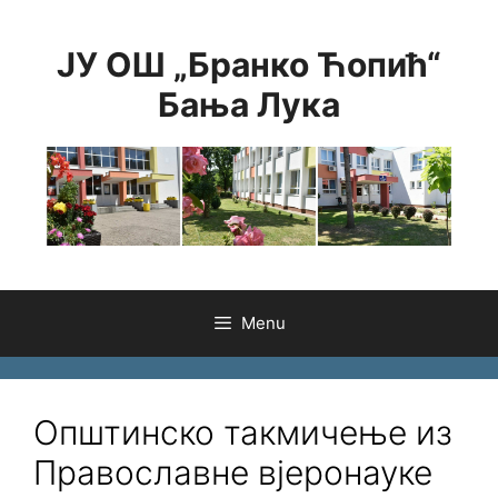
Skip
to
ЈУ ОШ „Бранко Ћопић“
content
Бања Лука
Menu
Општинско такмичење из
Православне вјеронауке