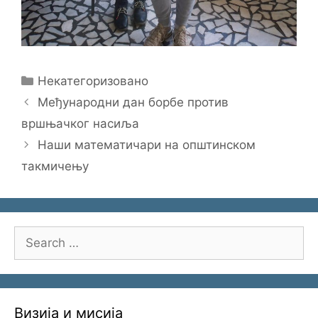
Categories
Некатегоризовано
Међународни дан борбе против
вршњачког насиља
Наши математичари на општинском
такмичењу
Search
for:
Визија и мисија