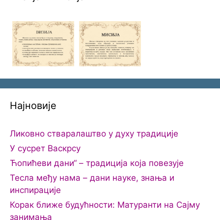
Најновије
Ликовно стваралаштво у духу традиције
У сусрет Васкрсу
Ћопићеви дани“ – традиција која повезује
Тесла међу нама – дани науке, знања и
инспирације
Корак ближе будућности: Матуранти на Сајму
занимања