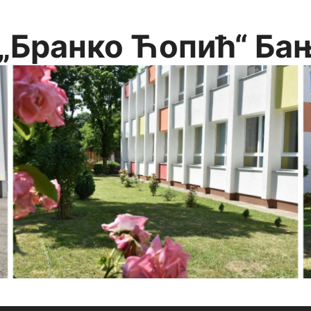
„Бранко Ћопић“ Ба