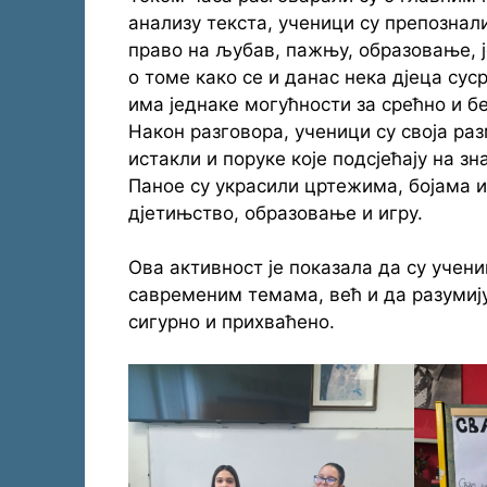
анализу текста, ученици су препознал
право на љубав, пажњу, образовање, 
о томе како се и данас нека дјеца сус
има једнаке могућности за срећно и б
Након разговора, ученици су своја р
истакли и поруке које подсјећају на з
Паное су украсили цртежима, бојама 
дјетињство, образовање и игру.
Ова активност је показала да су учен
савременим темама, већ и да разумију 
сигурно и прихваћено.