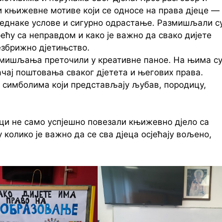
и књижевне мотиве који се односе на права дјеце —
једнаке услове и сигурно одрастање. Размишљали с
рећу са неправдом и како је важно да свако дијете
езбрижно дјетињство.
азмишљања преточили у креативне паное. На њима с
начај поштовања сваког дјетета и његових права.
и симболима који представљају љубав, породицу,
ици не само успјешно повезали књижевно дјело са
колико је важно да се сва дјеца осјећају вољено,