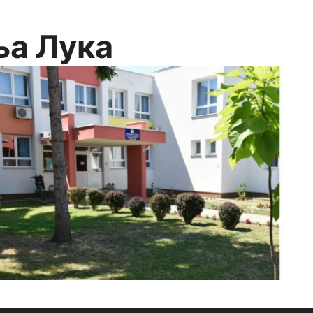
ња Лука