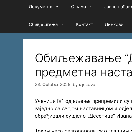
Документи
О нама
Јавне набав
Обавјештења
Контакт
Линкови
Обиљежавање “Дј
предметна наст
26. October 2025.
by
sljezova
Ученици IX1 одјељења припремили су па
заједно са својом наставницом и одј
обрађивали су дјело „Десетица“ Ивана
Током часа разговарали су о главним 