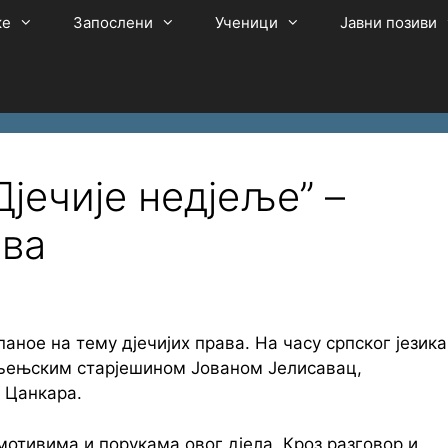
ке
Запослени
Ученици
Јавни позиви
ечије недјеље” –
ава
ное на тему дјечијих права. На часу српског језика
ељењским старјешином Јованом Јелисавац,
 Цанкара.
мотивима и порукама овог дјела. Кроз разговор и