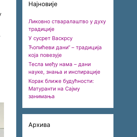
Најновије
у
Ликовно стваралаштво у духу
традиције
у
У сусрет Васкрсу
Ћопићеви дани“ – традиција
која повезује
Тесла међу нама – дани
науке, знања и инспирације
Корак ближе будућности:
Матуранти на Сајму
занимања
Архива