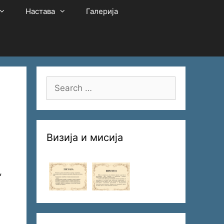
Настава
Галерија
Search
for:
Визија и мисија
,