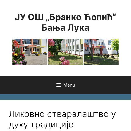
Skip
to
ЈУ ОШ „Бранко Ћопић“
content
Бања Лука
Menu
Ликовно стваралаштво у
духу традиције