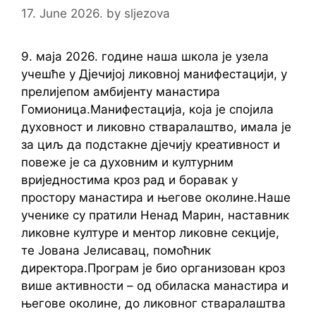
17. June 2026.
by
sljezova
9. маја 2026. године наша школа је узела
учешће у Дјечијој ликовној манифестацији, у
прелијепом амбијенту манастира
Гомионица.Манифестација, која је спојила
духовност и ликовно стваралаштво, имала је
за циљ да подстакне дјечију креативност и
повеже је са духовним и културним
вриједностима кроз рад и боравак у
простору манастира и његове околине.Наше
ученике су пратили Ненад Марин, наставник
ликовне културе и ментор ликовне секције,
те Јована Јелисавац, помоћник
директора.Програм је био организован кроз
више активности – од обиласка манастира и
његове околине, до ликовног стваралаштва