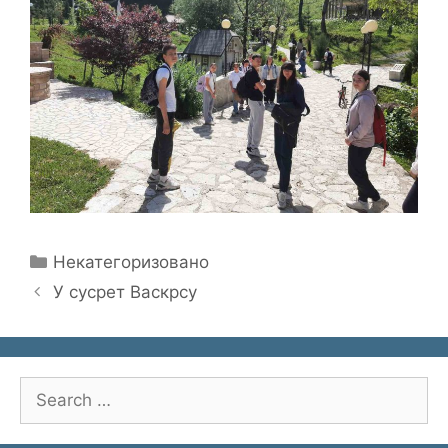
Categories
Некатегоризовано
У сусрет Васкрсу
Search
for: