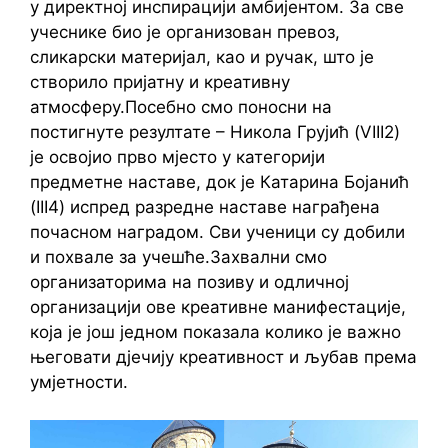
у директној инспирацији амбијентом. За све
учеснике био је организован превоз,
сликарски материјал, као и ручак, што је
створило пријатну и креативну
атмосферу.Посебно смо поносни на
постигнуте резултате – Никола Грујић (VIII2)
је освојио прво мјесто у категорији
предметне наставе, док је Катарина Бојанић
(III4) испред разредне наставе награђена
почасном наградом. Сви ученици су добили
и похвале за учешће.Захвални смо
организаторима на позиву и одличној
организацији ове креативне манифестације,
која је још једном показала колико је важно
његовати дјечију креативност и љубав према
умјетности.