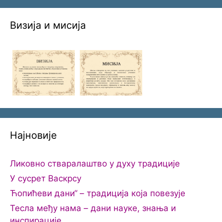
Визија и мисија
Најновије
Ликовно стваралаштво у духу традиције
У сусрет Васкрсу
Ћопићеви дани“ – традиција која повезује
Тесла међу нама – дани науке, знања и
инспирације