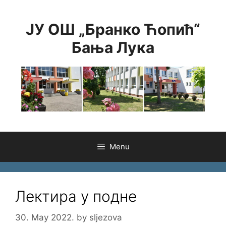
Skip
to
ЈУ ОШ „Бранко Ћопић“
content
Бања Лука
Menu
Лектира у подне
30. May 2022.
by
sljezova