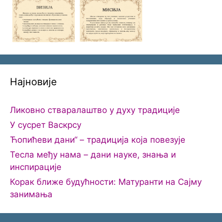
Најновије
Ликовно стваралаштво у духу традиције
У сусрет Васкрсу
Ћопићеви дани“ – традиција која повезује
Тесла међу нама – дани науке, знања и
инспирације
Корак ближе будућности: Матуранти на Сајму
занимања