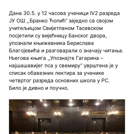
Дана 30.5. у 12 часова ученици IV2 разреда
ЈУ ОШ ,,Бранко Ћопић” заједно са својом
учитељицом Свијетланом Тасевском
посјетили су вијећницу Банског двора,
упознали књижевника Берислава
Благојевића и разговарали о значају читања.
Његова књига ,,Упознајте Гагарина –
најшашавијег пса у свемиру” уврштена је у
списак обавезних лектира за ученике
четвртог разреда основних школа у РС.
Било је дивно и поучно.