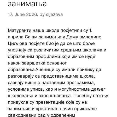
занимања
17. June 2026.
by
sljezova
Матуранти наше школе посјетили су 1.
априла Сајам занимања у Дому омладине.
Циљ ове посјете био је да се што боље
упознају са различитим средњим школама и
образовним профилима који им се нуде
након завршетка основног
образовања.Ученици су имали прилику да
разговарају са представницима школа,
сазнају више о наставним програмима,
условима уписа, као и могућностима даљег
школовања и запошљавања. Посебну пажњу
привукле су презентације које су на
занимљив и креативан начин приказале
свакодневни рад у одређеним