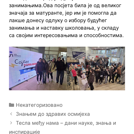
занимањима.Ова посјета била је од великог
значаја за матуранте, јер им је помогла да
лакше донесу одлуку о избору будућег
занимања и наставку школовања, у складу
са својим интересовањима и способностима.
Categories
Некатегоризовано
Знањем до здравих осмијеха
Тесла међу нама – дани науке, знања и
инспирације