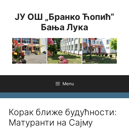
Skip
to
ЈУ ОШ „Бранко Ћопић“
content
Бања Лука
Menu
Корак ближе будућности:
Матуранти на Сајму