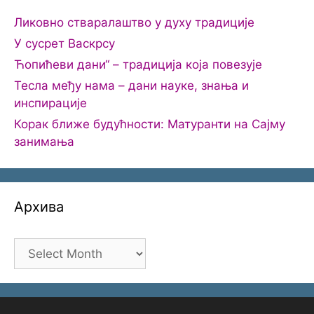
Ликовно стваралаштво у духу традиције
У сусрет Васкрсу
Ћопићеви дани“ – традиција која повезује
Тесла међу нама – дани науке, знања и
инспирације
Корак ближе будућности: Матуранти на Сајму
занимања
Архива
Архива