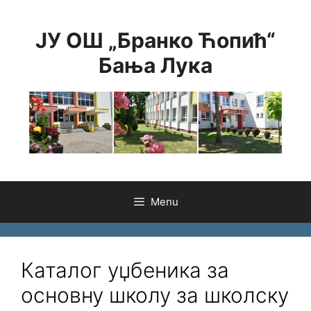
Skip
to
ЈУ ОШ „Бранко Ћопић“
content
Бања Лука
Menu
Каталог уџбеника за
основну школу за школску