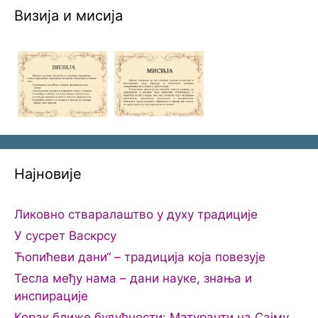
Визија и мисија
Најновије
Ликовно стваралаштво у духу традиције
У сусрет Васкрсу
Ћопићеви дани“ – традиција која повезује
Тесла међу нама – дани науке, знања и
инспирације
Корак ближе будућности: Матуранти на Сајму