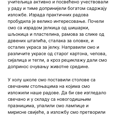
учитељица активно и посвећено учествовали
у раду и тиме допринијели богатом садржају
изложбе. Израда практичних радова
пробудила је велико интересовање. Почели
смо са израдом јелкица од шишарки,
шљокица и пластелина, рамова за слике од
дрвених штапића, сталака за оловке, и
осталих украса за јелку. Направили смо и
различите украсе од старог картона, чепова,
сијалица и тегли, а кроз рециклажу дали смо
допринос очувању животне средине.
У холу школе смо поставили столове са
свечаним столњацима на којима смо
изложили наше радове. Да би све изгледало
свечано и у складу са новогодишњим
празницима, упалили смо лампице и
мирисне свијеће, а изложбу смо претворили