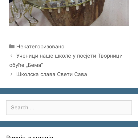
Categories
Некатегоризовано
Ученици наше школе у посјети Творници
обуће „Бема“
Школска слава Свети Сава
Search
for:
Визија и мисија