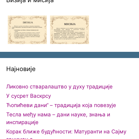
Најновије
Ликовно стваралаштво у духу традиције
У сусрет Васкрсу
Ћопићеви дани“ – традиција која повезује
Тесла међу нама – дани науке, знања и
инспирације
Корак ближе будућности: Матуранти на Сајму