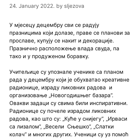
24. January 2022.
by
sljezova
У мјесецу децембру сви се радују
празницима који долазе, праве се планови за
прославе, купују се накит и декорације.
Празнично расположење влада свуда, па
тако и у продуженом боравку.
Учитељице су упознале ученике са планом
рада у децембру који је обухватао креативне
радионице, израду ликовних радова и
организовање „Новогодишњег базара”.
Овакви задаци су свима били инспиративни.
Радионице су почеле израдом ликовних
радова, као што су: „Куће у снијегу”, „Ирваси
са лизалом”, „Весели Сњешко”, „Слатки
колач” и многих других. Ученици су уз помоћ