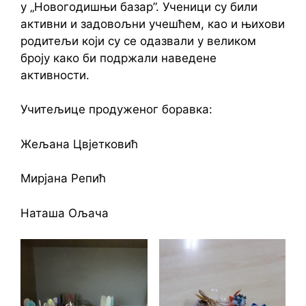
у „Новогодишњи базар”. Ученици су били
активни и задовољни учешћем, као и њихови
родитељи који су се одазвали у великом
броју како би подржали наведене
активности.
Учитељице продуженог боравка:
Жељана Цвјетковић
Мирјана Репић
Наташа Ољача