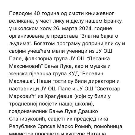
Поводом 40 година од смрти књижевног
великана, у част лику и дјелу нашем Бранку,
у школском холу 26. марта 2024. године
организована је представа “Златна бајка о
људима”. Богатом програму допринијели су и
својим учешћем мали ученици из ЈУ ОШ
Пале, фолклорна група ЈУ ОШ “Десанка
Максимовић” Бања Лука, као и мушка и
женска пјевачка група КУД “Веселин
Маслеша”. Наши гости су били директори и
наставници ЈУ ОШ Пале и ЈУ ОШ “Светозар
Марковић” из Крагујевца (који су били у
тродневној посјети нашој школи),
градоначелник Бање Луке Драшко
Станивуковић, савјетник предсједника
Републике Српске Марко Ромић, помоћница
министра просвјете и културе Наташа