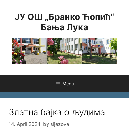
Skip
to
ЈУ ОШ „Бранко Ћопић“
content
Бања Лука
Menu
Златна бајка о људима
14. April 2024.
by
sljezova