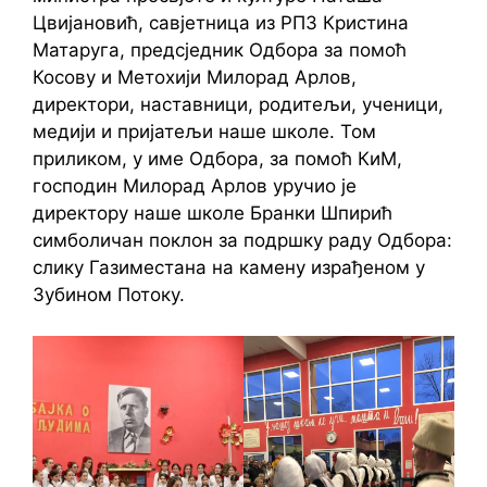
Цвијановић, савјетница из РПЗ Кристина
Матаруга, предсједник Одбора за помоћ
Косову и Метохији Милорад Арлов,
директори, наставници, родитељи, ученици,
медији и пријатељи наше школе. Том
приликом, у име Одбора, за помоћ КиМ,
господин Милорад Арлов уручио је
директору наше школе Бранки Шпирић
симболичан поклон за подршку раду Одбора:
слику Газиместана на камену израђеном у
Зубином Потоку.