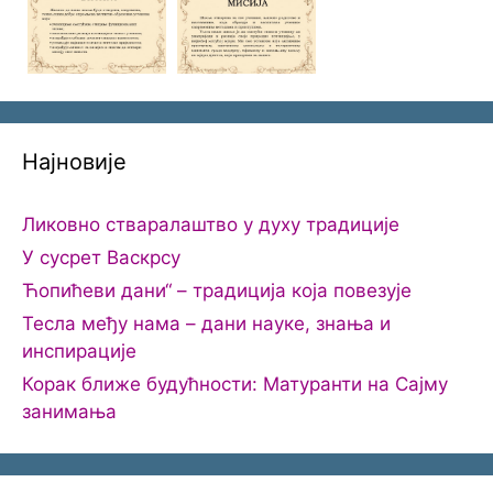
Најновије
Ликовно стваралаштво у духу традиције
У сусрет Васкрсу
Ћопићеви дани“ – традиција која повезује
Тесла међу нама – дани науке, знања и
инспирације
Корак ближе будућности: Матуранти на Сајму
занимања