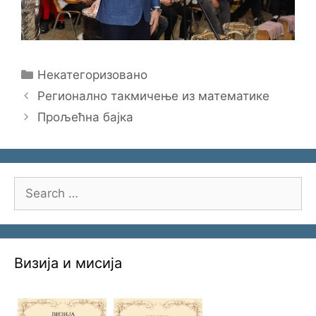
Categories
Некатегоризовано
Регионално такмичење из математике
Прољећна бајка
Search
for:
Визија и мисија