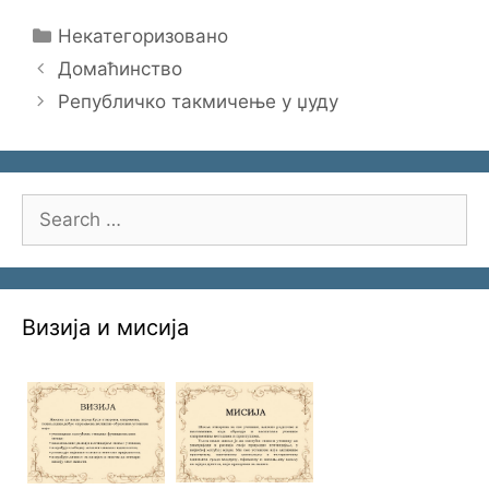
Categories
Некатегоризовано
Домаћинство
Републичко такмичење у џуду
Search
for:
Визија и мисија