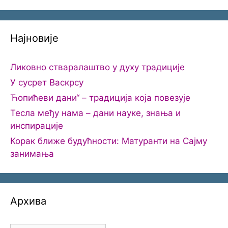
Најновије
Ликовно стваралаштво у духу традиције
У сусрет Васкрсу
Ћопићеви дани“ – традиција која повезује
Тесла међу нама – дани науке, знања и
инспирације
Корак ближе будућности: Матуранти на Сајму
занимања
Архива