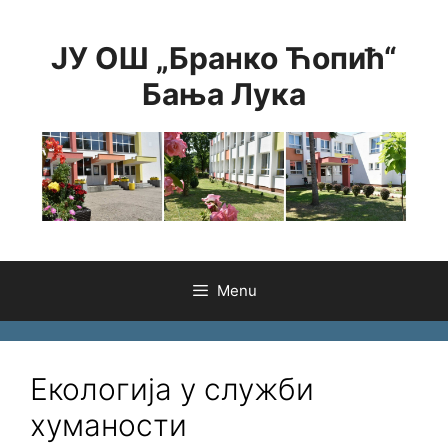
Skip
to
ЈУ ОШ „Бранко Ћопић“
content
Бања Лука
Menu
Екологија у служби
хуманости