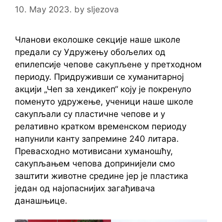
10. May 2023.
by
sljezova
Чланови еколошке секције наше школе
предали су Удружењу обољелих од
епилепсије чепове сакупљенe у претходном
периоду. Придруживши се хуманитарној
акцији „Чеп за хендикеп“ коју је покренуло
поменуто удружење, ученици наше школе
сакупљали су пластичне чепове и у
релативно кратком временском периоду
напунили канту запремине 240 литара.
Превасходно мотивисани хуманошћу,
сакупљањем чепова допринијели смо
заштити животне средине јер је пластика
један од најопаснијих загађивача
данашњице.