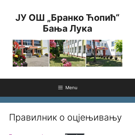
Skip
to
ЈУ ОШ „Бранко Ћопић“
content
Бања Лука
Menu
Правилник о оцјењивању