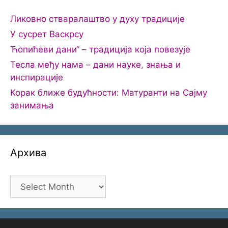
Ликовно стваралаштво у духу традиције
У сусрет Васкрсу
Ћопићеви дани“ – традиција која повезује
Тесла међу нама – дани науке, знања и
инспирације
Корак ближе будућности: Матуранти на Сајму
занимања
Архива
Архива