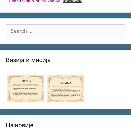
Правилник-о-оцјењивању
Download
Search
for:
Визија и мисија
Најновије