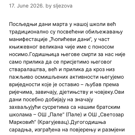
17. June 2026.
by
sljezova
Посљедњи дани марта у нашој школи већ
традиционално су посвећени обиљежавању
манифестације „Ћопићеви дани“, у част
књижевног великана чије име с поносом
носимо.Годишњица његове смрти за нас није
само прилика да се присјетимо његовог
стваралаштва, већ и прилика да кроз низ
пажљиво осмишљених активности његујемо
вриједности које је оставио – љубав према
ријечима, завичају, дјетињству и човјеку.Ови
дани посебно добијају на значају
захваљујући сусретима са нашим братским
школама – ОШ „Пале“ (Пале) и ОШ „Светозар
Марковић“ (Крагујевац).Дугогодишња
сарадња, изграђена на повјерењу и размјени