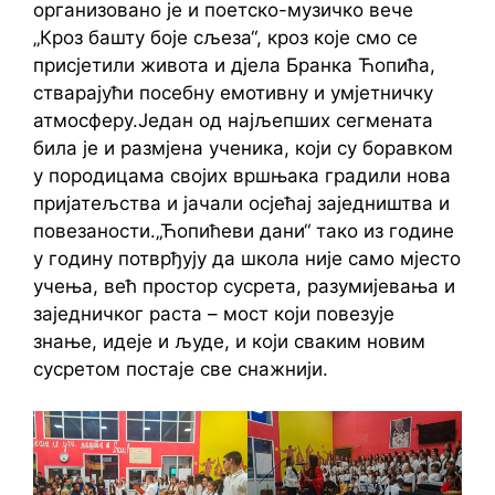
организовано је и поетско-музичко вече
„Кроз башту боје сљеза“, кроз које смо се
присјетили живота и дјела Бранка Ћопића,
стварајући посебну емотивну и умјетничку
атмосферу.Један од најљепших сегмената
била је и размјена ученика, који су боравком
у породицама својих вршњака градили нова
пријатељства и јачали осјећај заједништва и
повезаности.„Ћопићеви дани“ тако из године
у годину потврђују да школа није само мјесто
учења, већ простор сусрета, разумијевања и
заједничког раста – мост који повезује
знање, идеје и људе, и који сваким новим
сусретом постаје све снажнији.