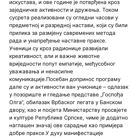
искустава, и ове године је потврђена кроз
заједничке активности и дружења. Током
сусрета реализовани су огледни часови у
предметној и разредној настави, који су били
прилика за размјену савремених метода
рада и унапређење наставне праксе.
Ученици су кроз радионице развијали
креативност, али и важне животне
вриједности попут емпатије, међусобног
уважавања и ненасилне
комуникације.Посебан допринос програму
дале су и активности ван учионице – одлазак
у позориште и гледање представе „Госпођа
Олга“, обилазак Врбаског легата у Банском
двору, као и посјета Министарству просвјете
и културе Републике Српске, чиме је додатно
наглашен значај ове сарадње као примјера
добре праксе.У духу манифестације