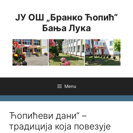
Skip
to
ЈУ ОШ „Бранко Ћопић“
content
Бања Лука
Menu
Ћопићеви дани“ –
традиција која повезује