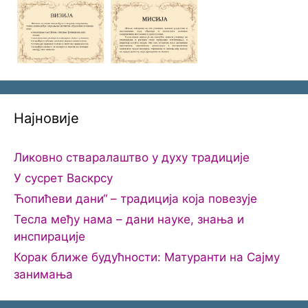
Најновије
Ликовно стваралаштво у духу традиције
У сусрет Васкрсу
Ћопићеви дани“ – традиција која повезује
Тесла међу нама – дани науке, знања и
инспирације
Корак ближе будућности: Матуранти на Сајму
занимања