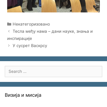
Categories
Некатегоризовано
Тесла међу нама – дани науке, знања и
инспирације
У сусрет Васкрсу
Search
for:
Визија и мисија