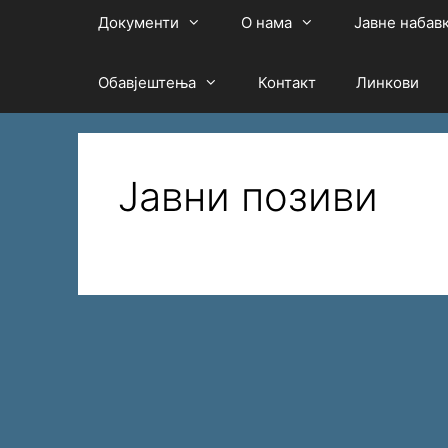
Документи
О нама
Јавне набав
Обавјештења
Контакт
Линкови
Јавни позиви