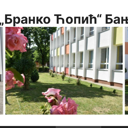
„Бранко Ћопић“ Ба