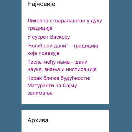
Најновије
Ликовно стваралаштво у духу
традиције
У сусрет Васкрсу
Ћопићеви дани“ – традиција
која повезује
Тесла међу нама – дани
науке, знања и инспирације
Корак ближе будућности:
Матуранти на Сајму
занимања
Архива