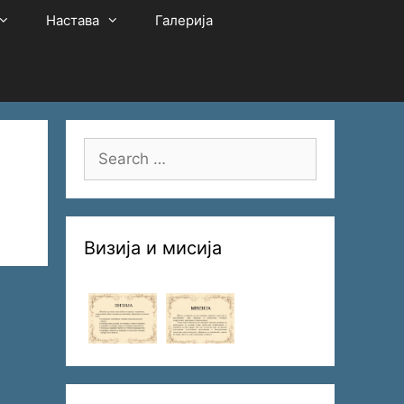
Настава
Галерија
Search
for:
Визија и мисија