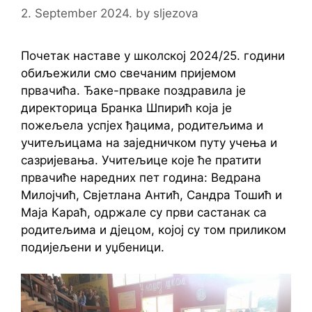
2. September 2024.
by
sljezova
Почетак наставе у школској 2024/25. години
обиљежили смо свечаним пријемом
првачића. Ђаке-прваке поздравила је
директорица Бранка Шпирић која је
пожељела успјех ђацима, родитељима и
учитељицама на заједничком путу учења и
сазријевања. Учитељице које ће пратити
првачиће наредних пет година: Ведрана
Милојчић, Свјетлана Антић, Сандра Тошић и
Маја Караћ, одржале су први састанак са
родитељима и дјецом, којој су том приликом
подијељени и уџбеници.