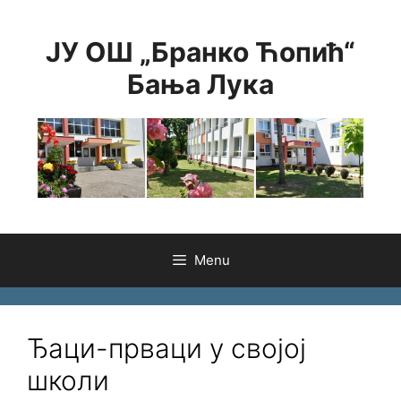
Skip
to
ЈУ ОШ „Бранко Ћопић“
content
Бања Лука
Menu
Ђаци-прваци у својој
школи