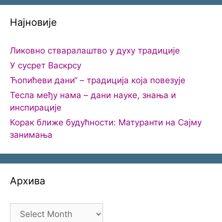
Најновије
Ликовно стваралаштво у духу традиције
У сусрет Васкрсу
Ћопићеви дани“ – традиција која повезује
Тесла међу нама – дани науке, знања и
инспирације
Корак ближе будућности: Матуранти на Сајму
занимања
Архива
Архива