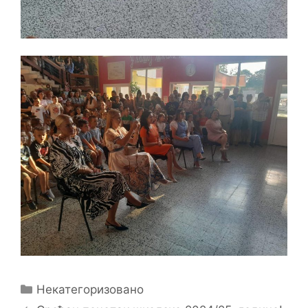
Categories
Некатегоризовано