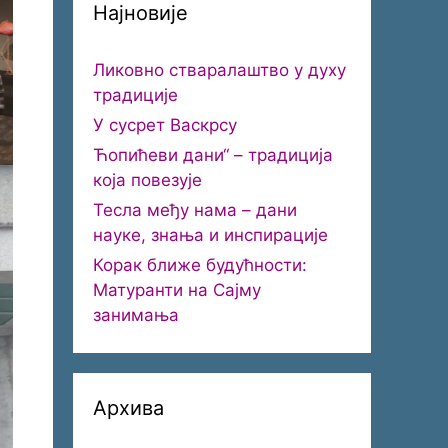
Најновије
Ликовно стваралаштво у духу
традиције
У сусрет Васкрсу
Ћопићеви дани“ – традиција
која повезује
Тесла међу нама – дани
науке, знања и инспирације
Корак ближе будућности:
Матуранти на Сајму
занимања
Архива