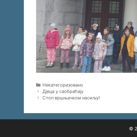
Categories
Некатегоризовано
Дјеца у саобраћају
Стоп вршњачком насиљу!
© 2