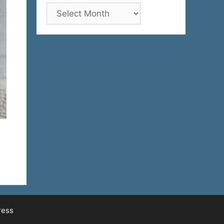
Архива
ress