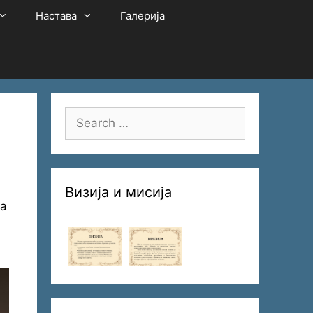
Настава
Галерија
Search
for:
Визија и мисија
ла