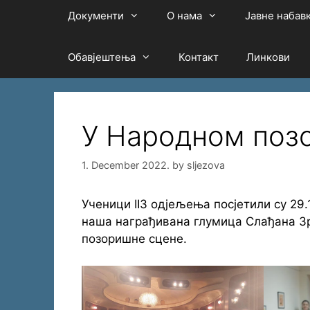
Документи
О нама
Јавне набав
Обавјештења
Контакт
Линкови
У Народном поз
1. December 2022.
by
sljezova
Ученици II3 одјељења посјетили су 29.
наша награђивана глумица Слађана Зрн
позоришне сцене.