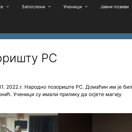
ке
Запослени
Ученици
Јавни позиви
оришту РС
11. 2022.г. Народно позориште РС. Домаћин им је би
ић. Ученици су имали прилику да осјете магију