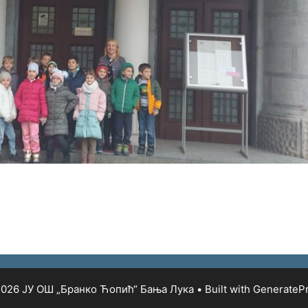
026 ЈУ ОШ „Бранко Ћопић“ Бања Лука
• Built with
GenerateP