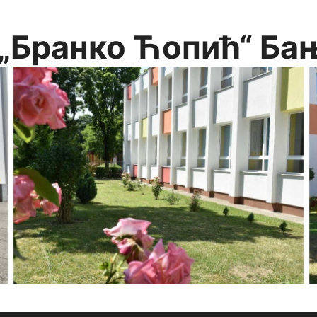
„Бранко Ћопић“ Ба