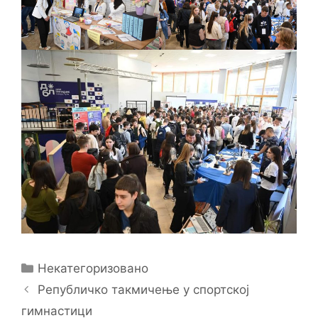
Categories
Некатегоризовано
Републичко такмичење у спортској
гимнастици