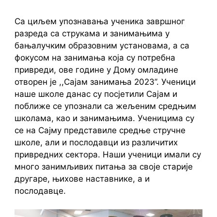
Са циљем упознавања ученика завршног
разреда са струкама и занимањима у
бањалучким образовним установама, а са
фокусом на занимања која су потребна
привреди, ове године у Дому омладине
отворен је ,,Сајам занимања 2023’’. Ученици
наше школе данас су посјетили Сајам и
поближе се упознали са жељеним средњим
школама, као и занимањима. Ученицима су
се на Сајму представиле средње стручне
школе, али и послодавци из различитих
привредних сектора. Наши ученици имали су
много занимљивих питања за своје старије
другаре, њихове наставнике, а и
послодавце.