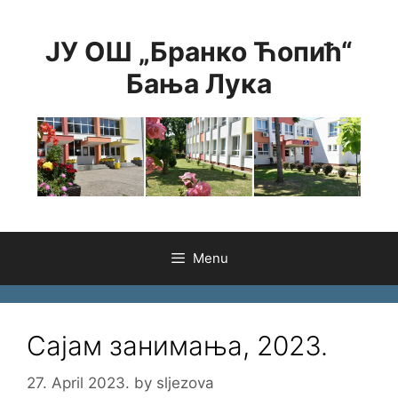
Skip
to
ЈУ ОШ „Бранко Ћопић“
content
Бања Лука
Menu
Сајам занимања, 2023.
27. April 2023.
by
sljezova