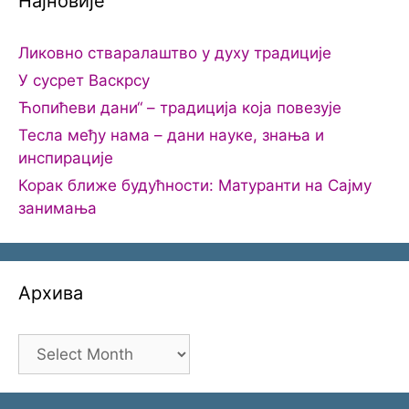
Најновије
Ликовно стваралаштво у духу традиције
У сусрет Васкрсу
Ћопићеви дани“ – традиција која повезује
Тесла међу нама – дани науке, знања и
инспирације
Корак ближе будућности: Матуранти на Сајму
занимања
Архива
Архива