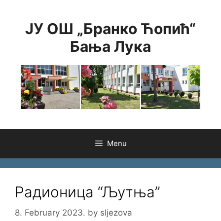
Skip
to
ЈУ ОШ „Бранко Ћопић“
content
Бања Лука
Menu
Радионица “Љутња”
8. February 2023.
by
sljezova