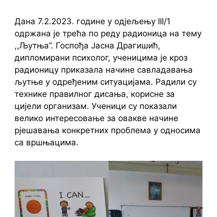
Дана 7.2.2023. године у одјељењу III/1
одржана је трећа по реду радионица на тему
,,Љутња”. Госпођа Јасна Драгишић,
дипломирани психолог, ученицима је кроз
радионицу приказала начине савладавања
љутње у одређеним ситуацијама. Радили су
технике правилног дисања, корисне за
цијели организам. Ученици су показали
велико интересовање за овакве начине
рјешавања конкретних проблема у односима
са вршњацима.