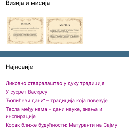
Визија и мисија
Најновије
Ликовно стваралаштво у духу традиције
У сусрет Васкрсу
Ћопићеви дани“ – традиција која повезује
Тесла међу нама – дани науке, знања и
инспирације
Корак ближе будућности: Матуранти на Сајму