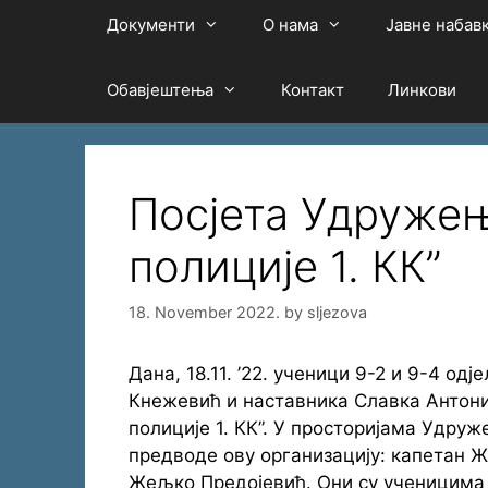
Документи
О нама
Јавне набав
Обавјештења
Контакт
Линкови
Посјета Удружењ
полиције 1. КК”
18. November 2022.
by
sljezova
Дана, 18.11. ’22. ученици 9-2 и 9-4 
Кнежевић и наставника Славка Антони
полиције 1. КК”. У просторијама Удру
предводе ову организацију: капетан 
Жељко Предојевић. Они су ученицима 