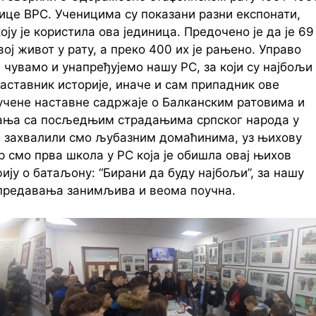
нице ВРС. Ученицима су показани разни експонати,
ју је користила ова јединица. Предочено је да је 69
ј живот у рату, а преко 400 их је рањено. Управо
 чувамо и унапређујемо нашу РС, за који су најбољи
 наставник историје, иначе и сам припадник ове
 учене наставне садржаје о Балканским ратовима и
знања са посљедњим страдањима српског народа у
а, захвалили смо љубазним домаћинима, уз њихову
ер смо прва школа у РС која је обишла овај њихов
ију о батаљону: “Бирани да буду најбољи”, за нашу
, предавања занимљива и веома поучна.