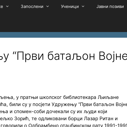
ке
Запослени
Ученици
Јавни позиви
у “Први батаљон Војн
одјељења, у пратњи школског библиотекара Љиљане
ћа, били су у посјети Удружењу “Први батаљон Војн
жења и спомен-соби дочекали су их људи који
Жељко Зорић, те одликовани борци Лазар Ритан и
говорили о Одбрамбено отаџбинском рату 1991-199