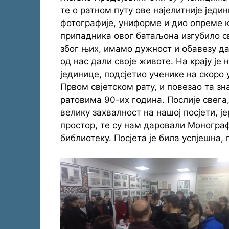
те о ратном путу ове најелитније једи
фотографије, униформе и дио опреме ко
припадника овог батаљона изгубило сво
због њих, имамо дужност и обавезу да
од нас дали своје животе. На крају је
јединице, подсјетио ученике на скоро
Првом свјетском рату, и повезао та 
ратовима 90-их година. Послије свег
велику захвалност на нашој посјети, ј
простор, те су нам даровали Монограф
библиотеку. Посјета је била успјешна