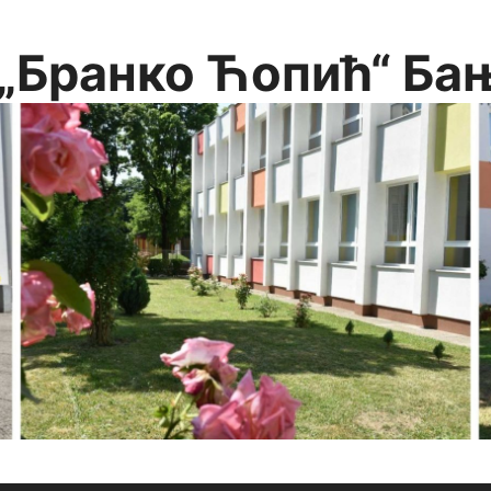
„Бранко Ћопић“ Ба