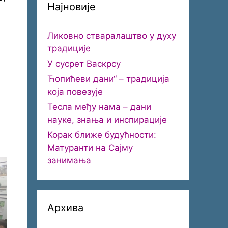
Најновије
Ликовно стваралаштво у духу
традиције
У сусрет Васкрсу
Ћопићеви дани“ – традиција
која повезује
Тесла међу нама – дани
науке, знања и инспирације
Корак ближе будућности:
Матуранти на Сајму
занимања
Архива