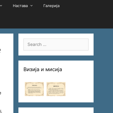
Настава
Галерија
Search
е
for:
Визија и мисија
е
5,