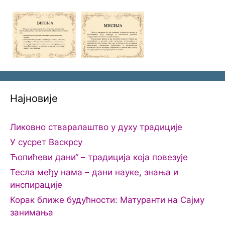
Најновије
Ликовно стваралаштво у духу традиције
У сусрет Васкрсу
Ћопићеви дани“ – традиција која повезује
Тесла међу нама – дани науке, знања и
инспирације
Корак ближе будућности: Матуранти на Сајму
занимања