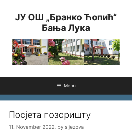
Skip
to
ЈУ ОШ „Бранко Ћопић“
content
Бања Лука
Menu
Посјета позоришту
11. November 2022.
by
sljezova