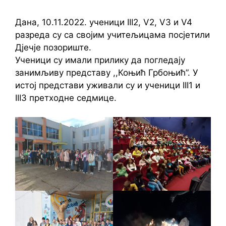
Дана, 10.11.2022. ученици III2, V2, V3 и V4
разреда су са својим учитељицама посјетили
Дјечје позориште.
Ученици су имали прилику да погледају
занимљиву представу ,,Коњић Грбоњић”. У
истој представи уживали су и ученици III1 и
III3 претходне седмице.