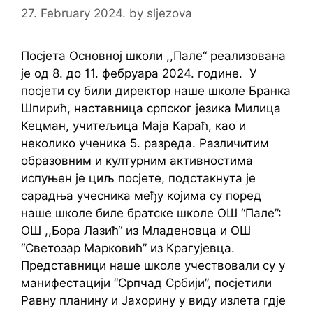
27. February 2024.
by
sljezova
Посјета Основној школи ,,Пале“ реализована
је од 8. до 11. фебруара 2024. године. У
посјети су били директор наше школе Бранка
Шпирић, наставница српског језика Милица
Кецман, учитељица Маја Караћ, као и
неколико ученика 5. разреда. Различитим
образовним и културним активностима
испуњен је циљ посјете, подстакнута је
сарадња учесника међу којима су поред
наше школе биле братске школе ОШ “Пале”:
ОШ ,,Бора Лазић“ из Младеновца и ОШ
“Светозар Марковић” из Крагујевца.
Представници наше школе учествовали су у
манифестацији “Српчад Србији”, посјетили
Равну планину и Јахорину у виду излета гдје