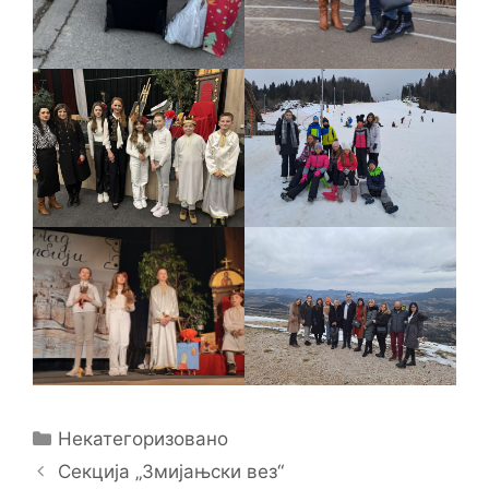
Categories
Некатегоризовано
Секција „Змијањски вез“