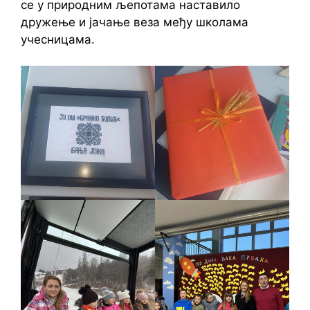
се у природним љепотама наставило
дружење и јачање веза међу школама
учесницама.