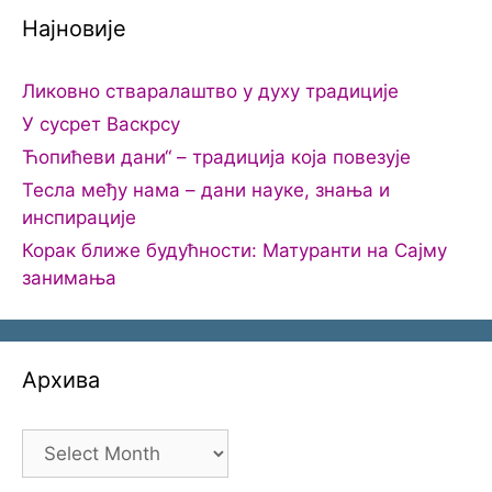
Најновије
Ликовно стваралаштво у духу традиције
У сусрет Васкрсу
Ћопићеви дани“ – традиција која повезује
Тесла међу нама – дани науке, знања и
инспирације
Корак ближе будућности: Матуранти на Сајму
занимања
Архива
Архива