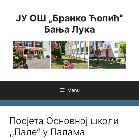
Skip
to
ЈУ ОШ „Бранко Ћопић“
content
Бања Лука
Menu
Посјета Основној школи
,,Пале“ у Паламa