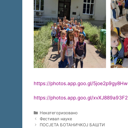
https://photos.app.goo.gl/5joe2p9gy8H
https://photos.app.goo.gl/xvXJ889a93
Categories
Некатегоризовано
Post
Фестивал науке
navigation
ПОСЈЕТА БОТАНИЧКОЈ БАШТИ