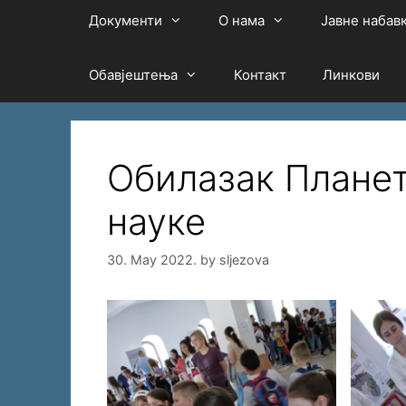
Документи
О нама
Јавне набав
Обавјештења
Контакт
Линкови
Обилазак Планет
науке
30. May 2022.
by
sljezova