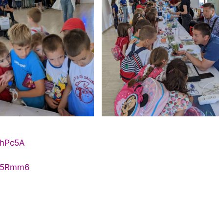
whPc5A
F25Rmm6