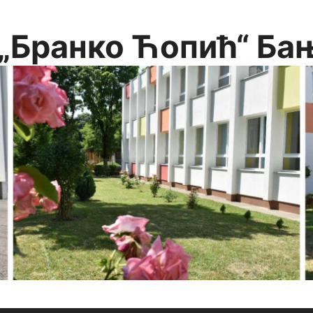
„Бранко Ћопић“ Ба