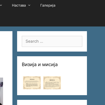
Настава
Галерија
Search
for:
Визија и мисија