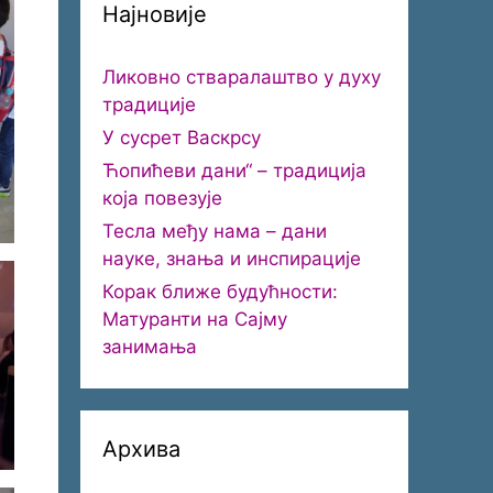
Најновије
Ликовно стваралаштво у духу
традиције
У сусрет Васкрсу
Ћопићеви дани“ – традиција
која повезује
Тесла међу нама – дани
науке, знања и инспирације
Корак ближе будућности:
Матуранти на Сајму
занимања
Архива