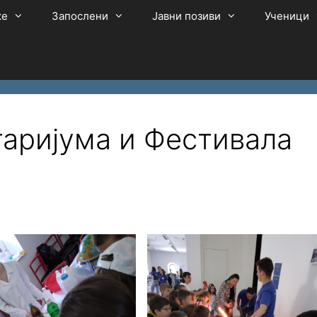
ке
Запослени
Јавни позиви
Ученици
аријума и Фестивала