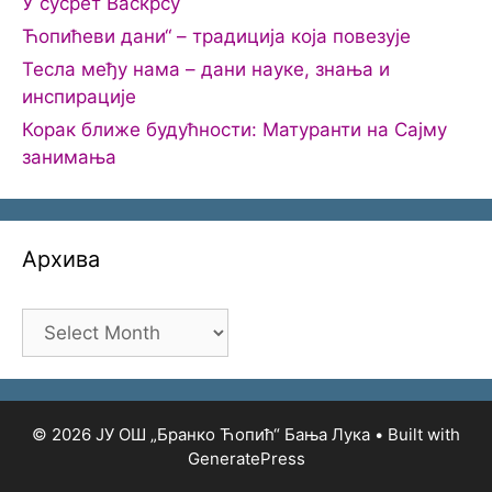
У сусрет Васкрсу
Ћопићеви дани“ – традиција која повезује
Тесла међу нама – дани науке, знања и
инспирације
Корак ближе будућности: Матуранти на Сајму
занимања
Архива
Архива
© 2026 ЈУ ОШ „Бранко Ћопић“ Бања Лука
• Built with
GeneratePress