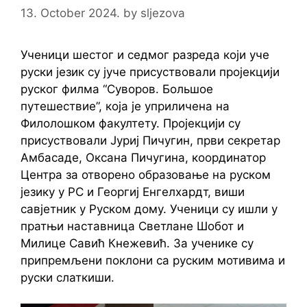
13. October 2024.
by
sljezova
Ученици шестог и седмог разреда који уче
руски језик су јуче присуствовали пројекцији
руског филма “Суворов. Большое
путешествие”, која је уприличена на
Филолошком факултету. Пројекцији су
присуствовали Јуриј Пичугин, први секретар
Амбасаде, Оксана Пичугина, координатор
Центра за отворено образовање на руском
језику у РС и Георгиј Енгелхардт, виши
савјетник у Руском дому. Ученици су ишли у
пратњи наставница Светлане Шобот и
Милице Савић Кнежевић. За ученике су
припремљени поклони са руским мотивима и
руски слаткиши.