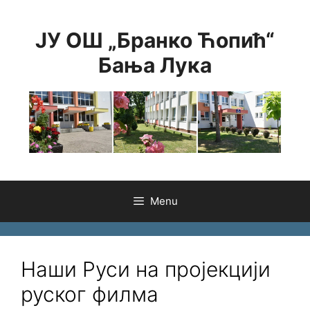
Skip
to
ЈУ ОШ „Бранко Ћопић“
content
Бања Лука
Menu
Наши Руси на пројекцији
руског филма