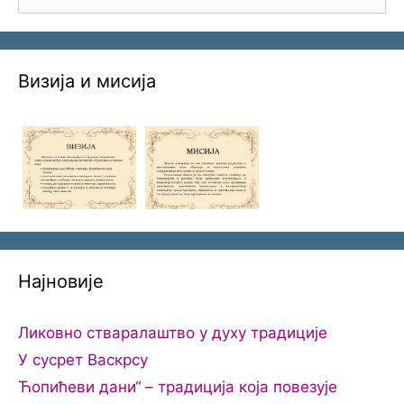
for:
Визија и мисија
Најновије
Ликовно стваралаштво у духу традиције
У сусрет Васкрсу
Ћопићеви дани“ – традиција која повезује