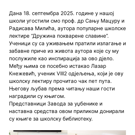
Дана 18. септембра 2025. године у нашој
школи угостили смо проф. др Сању Мацуру и
Радисава Милића, аутора популарне школске
лектире “Дружина покварене славине”.
Ученици су са уживањем пратили излагање и
забавне приче из живота аутора које су му
послужиле као инспирација за ово дјело.
Међу њима се посебно истакао Лазар
Кнежевић, ученик VIII2 одјељења, који је ову
школску лектиру прочитао чак пет пута.
Његову љубав према читању наши гости
наградили су књигом.
Представници Завода за уџбенике и
наставна средства овом приликом донирали
су књиге за школску библиотеку.