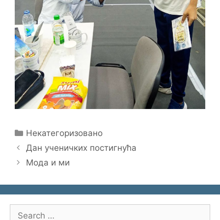
Categories
Некатегоризовано
Дан ученичких постигнућа
Мода и ми
Search