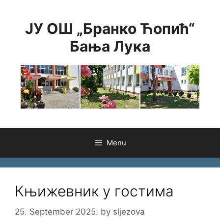
Skip
to
ЈУ ОШ „Бранко Ћопић“
content
Бања Лука
Menu
Књижевник у гостима
25. September 2025.
by
sljezova