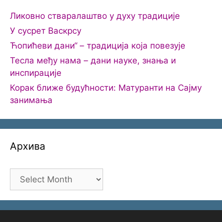
Ликовно стваралаштво у духу традиције
У сусрет Васкрсу
Ћопићеви дани“ – традиција која повезује
Тесла међу нама – дани науке, знања и
инспирације
Корак ближе будућности: Матуранти на Сајму
занимања
Архива
Архива