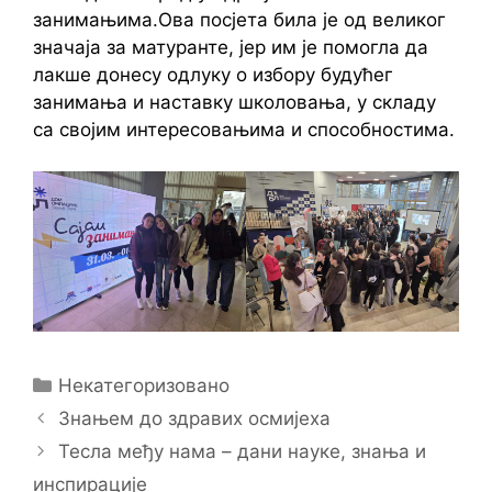
занимањима.Ова посјета била је од великог
значаја за матуранте, јер им је помогла да
лакше донесу одлуку о избору будућег
занимања и наставку школовања, у складу
са својим интересовањима и способностима.
Categories
Некатегоризовано
Знањем до здравих осмијеха
Тесла међу нама – дани науке, знања и
инспирације