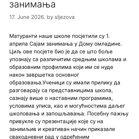
занимања
17. June 2026.
by
sljezova
Матуранти наше школе посјетили су 1.
априла Сајам занимања у Дому омладине.
Циљ ове посјете био је да се што боље
упознају са различитим средњим школама и
образовним профилима који им се нуде
након завршетка основног
образовања.Ученици су имали прилику да
разговарају са представницима школа,
сазнају више о наставним програмима,
условима уписа, као и могућностима даљег
школовања и запошљавања. Посебну пажњу
привукле су презентације које су на
занимљив и креативан начин приказале
свакодневни рад у одређеним