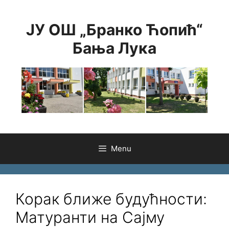
Skip
to
ЈУ ОШ „Бранко Ћопић“
content
Бања Лука
Menu
Корак ближе будућности:
Матуранти на Сајму