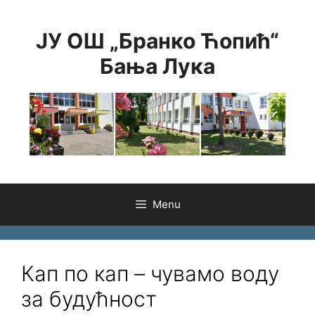
Skip
to
ЈУ ОШ „Бранко Ћопић“
content
Бања Лука
Menu
Кап по кап – чувамо воду
за будућност