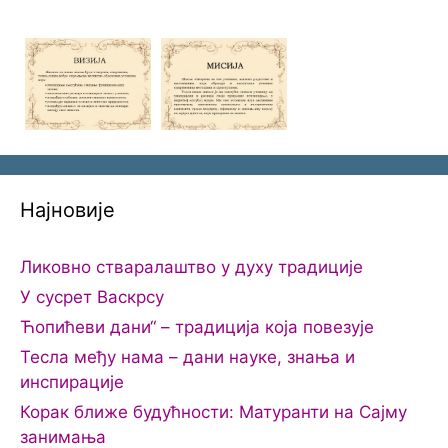
Најновије
Ликовно стваралаштво у духу традиције
У сусрет Васкрсу
Ћопићеви дани“ – традиција која повезује
Тесла међу нама – дани науке, знања и
инспирације
Корак ближе будућности: Матуранти на Сајму
занимања