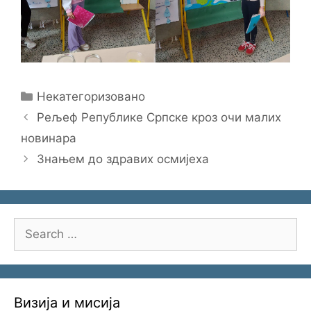
Categories
Некатегоризовано
Рељеф Републике Српске кроз очи малих
новинара
Знањем до здравих осмијеха
Search
for:
Визија и мисија