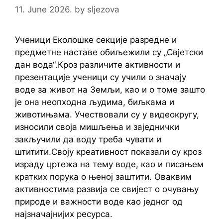
11. June 2026.
by
sljezova
Ученици Еколошке секције разредне и
предметне наставе обиљежили су „Свјетски
дан вода“.Кроз различите активности и
презентације ученици су учили о значају
воде за живот на Земљи, као и о томе зашто
је она неопходна људима, биљкама и
животињама. Учествовали су у видеокругу,
износили своја мишљења и заједнички
закључили да воду треба чувати и
штитити.Своју креативност показали су кроз
израду цртежа на тему воде, као и писањем
кратких порука о њеној заштити. Оваквим
активностима развија се свијест о очувању
природе и важности воде као једног од
најзначајнијих ресурса.