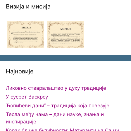
Визија и мисија
Најновије
Ликовно стваралаштво у духу традиције
У сусрет Васкрсу
Ћопићеви дани“ – традиција која повезује
Тесла међу нама – дани науке, знања и
инспирације
Корак ближе будућности: Матуранти на Сајму