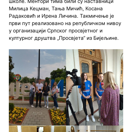
школе. Ментори тима били су наставници
Милица Кецман, Тања Мичић, Косана
Радаковић и Ирена Личина. Такмичење је
први пут реализовано на републичком нивоу
у организацији Српског просвјетног и
културног друштва „Просвјета“ из Бијељине.