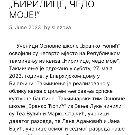
„ЋИРИЛИЦЕ, ЧЕДО
МОЈЕ!“
5. June 2023.
by
sljezova
Ученици Основне школе „Бранко Ћопић“
освојили су четврто мјесто на Републичком
такмичењу из квиза „Ћирилице, чедо моје“.
Такмичење је одржано у суботу, 27. маја
2023. године, у Епархијском дому у
Бијељини. Такмичење је реализовано у
облику квиза с циљем његовања српске
културне баштине. Такмичарски тим Основне
школе „Бранко Ћопић“ из Бање Луке чинили
су Теа Вулић и Марко Стајчић, ученици
деветог разреда, те Лана Адамовић и Јана
Бајић, ученице осмог и седмог разреда наше