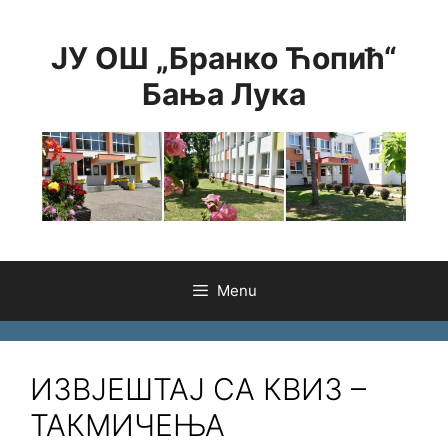
Skip
to
ЈУ ОШ „Бранко Ћопић“
content
Бања Лука
Menu
ИЗВЈЕШТАЈ СА КВИЗ –
ТАКМИЧЕЊА