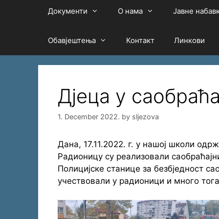
Документи
О нама
Јавне набав
Обавјештења
Контакт
Линкови
Дјеца у саобраћа
1. December 2022.
by
sljezova
Дана, 17.11.2022. г. у нашој школи одр
Радионицу су реализовали саобраћајн
Полицијске станице за безбједност са
учествовали у радионици и много тога