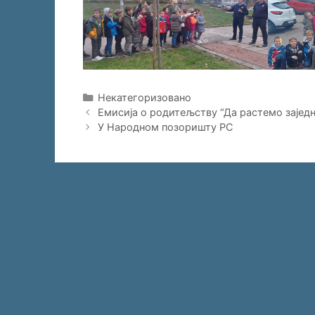
Categories
Некатегоризовано
Емисија о родитељству “Да растемо зајед
У Народном позоришту РС