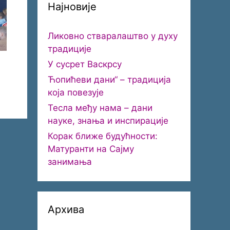
Најновије
Ликовно стваралаштво у духу
традиције
У сусрет Васкрсу
Ћопићеви дани“ – традиција
која повезује
Тесла међу нама – дани
науке, знања и инспирације
Корак ближе будућности:
Матуранти на Сајму
занимања
Архива