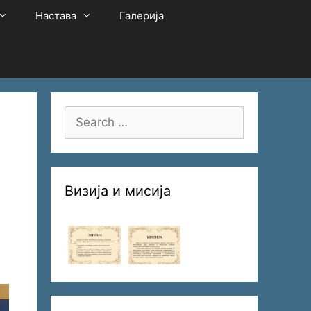
Настава
Галерија
Search
for:
Визија и мисија