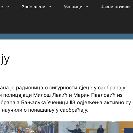
ке
Запослени
Ученици
Јавни позиви
ју
жана је радионица о сигурности дјеце у саобраћају.
и полицајаци Милош Лакић и Марин Павловић из
обраћаја Бањалука.Ученици II3 одјељења активно су
 научили о понашању у саобраћају.