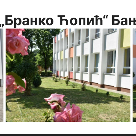
„Бранко Ћопић“ Ба